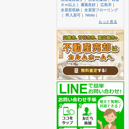
６ｍ以上
｜
通風良好
｜
広島市
｜
全居室収納
｜
全居室フローリング
｜
即入居可
｜
hitoto
｜
もっと見る