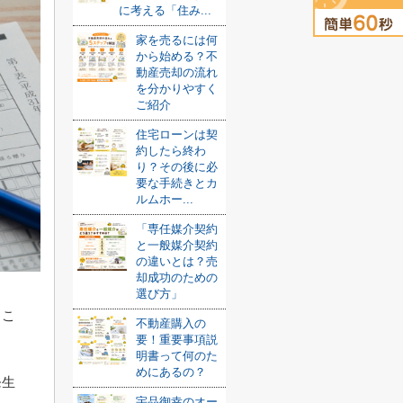
に考える「住み...
家を売るには何
から始める？不
動産売却の流れ
を分かりやすく
ご紹介
住宅ローンは契
約したら終わ
り？その後に必
要な手続きとカ
ルムホー...
「専任媒介契約
と一般媒介契約
の違いとは？売
却成功のための
選び方」
うこ
不動産購入の
要！重要事項説
明書って何のた
めにあるの？
発生
宇品御幸のオー