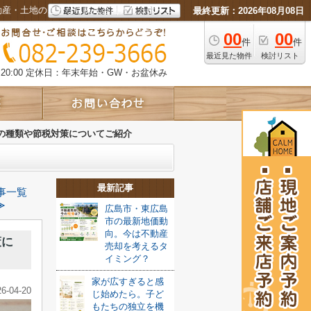
動産・土地のことなら株式会社カルムホーム
最終更新：2026年08月08日
00
00
件
件
最近見た物件
検討リスト
0:00
定休日：年末年始・GW・お盆休み
の種類や節税対策についてご紹介
最新記事
事一覧
≫
広島市・東広島
市の最新地価動
向。今は不動産
策に
売却を考えるタ
イミング？
家が広すぎると感
26-04-20
じ始めたら。子ど
もたちの独立を機