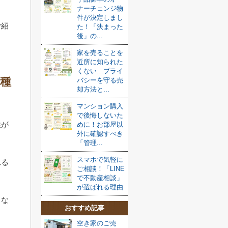
ナーチェンジ物
件が決定しまし
ご紹
た！「決まった
後」の...
家を売ることを
近所に知られた
くない…プライ
種
バシーを守る売
却方法と...
マンション購入
で後悔しないた
性が
めに！お部屋以
外に確認すべき
「管理...
スマホで気軽に
れる
ご相談！「LINE
で不動産相談」
が選ばれる理由
とな
おすすめ記事
空き家のご売