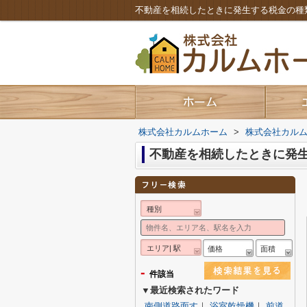
不動産を相続したときに発生する税金の種
株式会社カルムホーム
>
株式会社カル
不動産を相続したときに発
種別
エリア| 駅
価格
面積
-
件該当
▼最近検索されたワード
南側道路面す
｜
浴室乾燥機
｜
前道