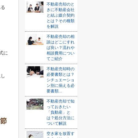
不動産売却のと
ある
きに不動産会社
と結ぶ媒介契約
とは？その種類
を解説
不動産売却の相
談はどこにすれ
ば良い？流れや
式に
相談費用につい
てご紹介
不動産売却時の
必要書類とは？
生し
シチュエーショ
ン別に揃える必
要書類...
不動産売却で知
っておきたい
「負動産」と
は？処分方法に
節
ついて解説
空き家を放置す