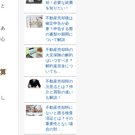
却！必要な経費
たと
を知りたい！
不動産売却後は
確定申告が必
、あ
要？申告する際
の書類や期間に
安心
ついて解説
不動産売却時の
火災保険の解約
はいつすべき？
解約返戻金につ
算
いても...
不動産売却時の
注意点とは？仲
介と買取の違い
まし
も解説！
不動産売却時に
ないと困る検査
済証とは？その
重要性とない場
合の対...