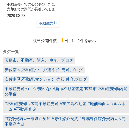
却する対処法をご紹介
不動産売却での心配事の1つに、
売却までの期間が長引いてしまう
のではないかというものがありま
2026-03-28
す。...
不動産売却
1
該当公開件数：
件
1～1
件を表示
タグ一覧
広島市、不動産、購入、仲介、ブログ
安佐南区,不動産,中古戸建,仲介,売却,ブログ
安佐南区,不動産,マンション,売却,仲介,ブログ
不動産売却のコツ/売れない理由/不動産査定/広島市 不動産売却/内覧
の準備
#不動産売却 #広島不動産売却 #東広島不動産 #地価動向 #カルムホ
ーム #不動産査定
#媒介契約 #一般媒介契約 #専任媒介契約 #専属専任媒介契約 #広島
不動産売却