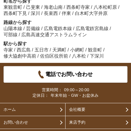
町名から探す
東観音町
/
己斐東
/
海老山南
/
西条町寺家
/
八本松町原
/
西条町下見
/
深川
/
長束西
/
伴東
/
白木町大字井原
路線から探す
山陽本線
/
芸備線
/
広島電鉄本線
/
広島電鉄宮島線
/
可部線
/
広島高速交通アストラムライン
駅から探す
寺家
/
西広島
/
五日市
/
天満町
/
小網町
/
観音町
/
修大協創中高前
/
佐伯区役所前
/
八本松
/
下深川
電話でお問い合わせ
営業時間：
09:00～20:00
定休日：
年末年始・GW・お盆休み
ホーム
会社概要
お問い合わせ
来店予約