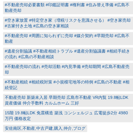
#不動産売却必要書類 #印鑑証明書 #権利書 #住み替え準備 #広島不
動産売却
#空き家放置 #特定空き家（増税リスクを意識させる） #空き家売却
#古家付き土地 #広島の空き家相談
#不動産売却 #周囲に知られずに売却 #媒介契約 #早期売却 #広島不
動産
#遺産分割協議 #不動産相続トラブル #遺産分割協議書 #相続手続き
の流れ #広島の不動産相談
#不動産売却の流れ #売却活動 #内見準備 #売却期間 #広島不動産売
却
#不動産相続 #相続税対策 #小規模宅地等の特例 #広島の不動産 #相
続登記
不動産売却 新築未入居 早期売却 広島市不動産 VR内覧 19.8帖LDK
資産価値 仲介手数料 カルムホーム 三好
15階 19.8帖LDK 免震構造 築浅 コンシェルジュ 広電徒歩2分 4980
万円 価格改定
安佐南区,不動産,中古戸建,購入,仲介,ブログ