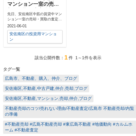
マンション一室の売
却・買取の査定依頼を
先日、安佐南区中筋の賃貸中マン
いただきました！
ション一室の売却・買取の査定依
頼をいただきました！ありがとう
2021-06-01
ございます...
安佐南区の投資用マンショ
ン
1
該当公開件数：
件
1～1
件を表示
タグ一覧
広島市、不動産、購入、仲介、ブログ
安佐南区,不動産,中古戸建,仲介,売却,ブログ
安佐南区,不動産,マンション,売却,仲介,ブログ
不動産売却のコツ/売れない理由/不動産査定/広島市 不動産売却/内覧
の準備
#不動産売却 #広島不動産売却 #東広島不動産 #地価動向 #カルムホ
ーム #不動産査定