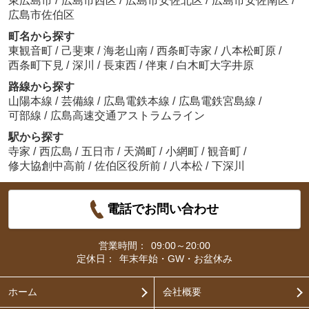
東広島市
/
広島市西区
/
広島市安佐北区
/
広島市安佐南区
/
広島市佐伯区
町名から探す
東観音町
/
己斐東
/
海老山南
/
西条町寺家
/
八本松町原
/
西条町下見
/
深川
/
長束西
/
伴東
/
白木町大字井原
路線から探す
山陽本線
/
芸備線
/
広島電鉄本線
/
広島電鉄宮島線
/
可部線
/
広島高速交通アストラムライン
駅から探す
寺家
/
西広島
/
五日市
/
天満町
/
小網町
/
観音町
/
修大協創中高前
/
佐伯区役所前
/
八本松
/
下深川
電話でお問い合わせ
営業時間：
09:00～20:00
定休日：
年末年始・GW・お盆休み
ホーム
会社概要