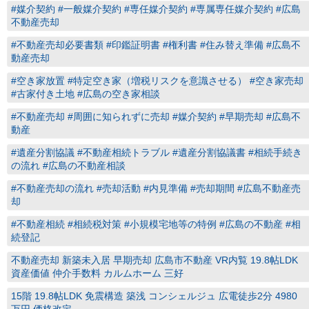
#媒介契約 #一般媒介契約 #専任媒介契約 #専属専任媒介契約 #広島
不動産売却
#不動産売却必要書類 #印鑑証明書 #権利書 #住み替え準備 #広島不
動産売却
#空き家放置 #特定空き家（増税リスクを意識させる） #空き家売却
#古家付き土地 #広島の空き家相談
#不動産売却 #周囲に知られずに売却 #媒介契約 #早期売却 #広島不
動産
#遺産分割協議 #不動産相続トラブル #遺産分割協議書 #相続手続き
の流れ #広島の不動産相談
#不動産売却の流れ #売却活動 #内見準備 #売却期間 #広島不動産売
却
#不動産相続 #相続税対策 #小規模宅地等の特例 #広島の不動産 #相
続登記
不動産売却 新築未入居 早期売却 広島市不動産 VR内覧 19.8帖LDK
資産価値 仲介手数料 カルムホーム 三好
15階 19.8帖LDK 免震構造 築浅 コンシェルジュ 広電徒歩2分 4980