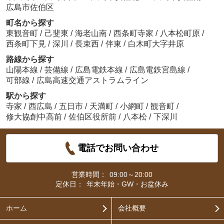
広島市佐伯区
町名から探す
東観音町
/
己斐東
/
海老山南
/
西条町寺家
/
八本松町原
/
西条町下見
/
深川
/
長束西
/
伴東
/
白木町大字井原
路線から探す
山陽本線
/
芸備線
/
広島電鉄本線
/
広島電鉄宮島線
/
可部線
/
広島高速交通アストラムライン
駅から探す
寺家
/
西広島
/
五日市
/
天満町
/
小網町
/
観音町
/
修大協創中高前
/
佐伯区役所前
/
八本松
/
下深川
電話でお問い合わせ
営業時間：
09:00～20:00
定休日：
年末年始・GW・お盆休み
ホーム
会社概要