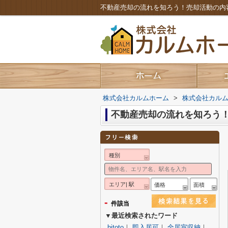
不動産売却の流れを知ろう！売却活動の内
株式会社カルムホーム
>
株式会社カル
不動産売却の流れを知ろう
種別
エリア| 駅
価格
面積
-
件該当
▼最近検索されたワード
hitoto
｜
即入居可
｜
全居室収納
｜