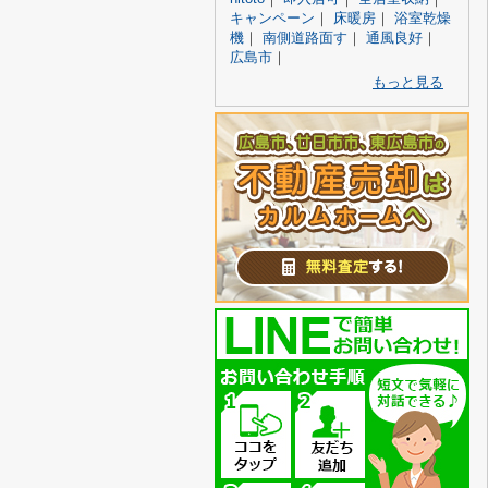
キャンペーン
｜
床暖房
｜
浴室乾燥
機
｜
南側道路面す
｜
通風良好
｜
広島市
｜
もっと見る