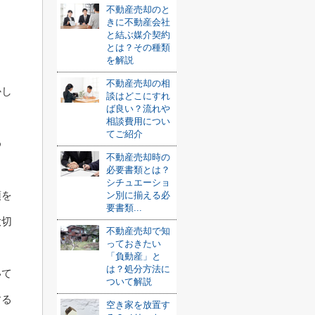
不動産売却のと
きに不動産会社
と結ぶ媒介契約
。
とは？その種類
を解説
。
不動産売却の相
かし
談はどこにすれ
ば良い？流れや
相談費用につい
てご紹介
め
不動産売却時の
必要書類とは？
シチュエーショ
頓を
ン別に揃える必
要書類...
大切
不動産売却で知
っておきたい
「負動産」と
は？処分方法に
いて
ついて解説
する
空き家を放置す