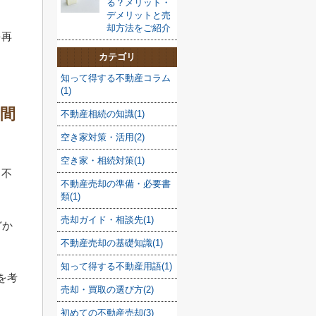
る？メリット・
デメリットと売
却方法をご紹介
を再
カテゴリ
知って得する不動産コラム
(1)
間
不動産相続の知識(1)
空き家対策・活用(2)
空き家・相続対策(1)
、不
不動産売却の準備・必要書
類(1)
売却ガイド・相談先(1)
どか
不動産売却の基礎知識(1)
知って得する不動産用語(1)
を考
売却・買取の選び方(2)
初めての不動産売却(3)