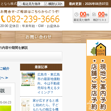
ことなら株式会社カルムホーム
最終更新：2026年08月07日
00
00
件
件
最近見た物件
検討リスト
0:00
定休日：年末年始・GW・お盆休み
の内容や期間を解説
最新記事
ご紹介
広島市・東広島
へ ≫
市の最新地価動
向。今は不動産
売却を考えるタ
解説
イミング？
家が広すぎると感
26-04-23
じ始めたら。子ど
もたちの独立を機