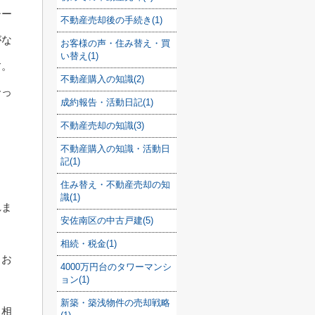
シー
不動産売却後の手続き(1)
がな
お客様の声・住み替え・買
い替え(1)
す。
不動産購入の知識(2)
合っ
成約報告・活動日記(1)
不動産売却の知識(3)
不動産購入の知識・活動日
記(1)
住み替え・不動産売却の知
識(1)
れま
安佐南区の中古戸建(5)
相続・税金(1)
りお
4000万円台のタワーマンシ
ョン(1)
新築・築浅物件の売却戦略
と相