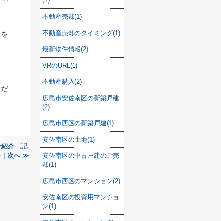
(1)
不動産売却(1)
不動産売却のタイミング(1)
とを
最新物件情報(2)
VRのURL(1)
不動産購入(2)
くだ
広島市安佐南区の新築戸建
(2)
広島市西区の新築戸建(1)
安佐南区の土地(1)
記
ご紹介
｜次へ ≫
安佐南区の中古戸建のご売
却(1)
広島市西区のマンション(2)
安佐南区の投資用マンショ
ン(1)