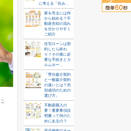
に考える「住み...
家を売るには何
から始める？不
動産売却の流れ
を分かりやすく
ご紹介
住宅ローンは契
約したら終わ
り？その後に必
要な手続きとカ
ルムホー...
「専任媒介契約
と一般媒介契約
の違いとは？売
却成功のための
選び方」
おこ
不動産購入の
要！重要事項説
明書って何のた
めにあるの？
宇品御幸のオー