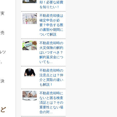
却！必要な経費
を知りたい！
を実
不動産売却後は
確定申告が必
要？申告する際
の書類や期間に
、売
ついて解説
不動産売却時の
火災保険の解約
ルツ
はいつすべき？
解約返戻金につ
す。
いても...
不動産売却時の
注意点とは？仲
介と買取の違い
と決
も解説！
不動産売却時に
ないと困る検査
済証とは？その
重要性とない場
はど
合の対...