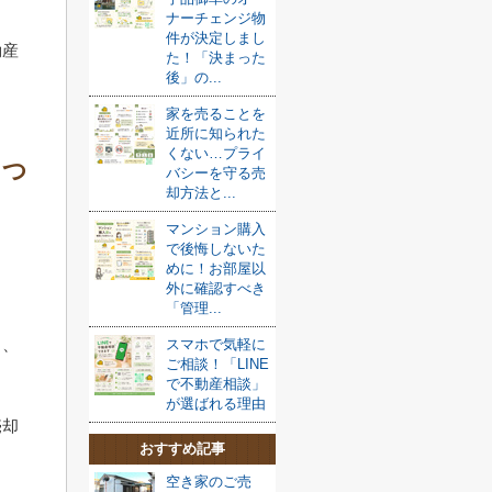
ナーチェンジ物
件が決定しまし
動産
た！「決まった
後」の...
家を売ることを
近所に知られた
くない…プライ
につ
バシーを守る売
却方法と...
マンション購入
で後悔しないた
。
めに！お部屋以
外に確認すべき
「管理...
し、
スマホで気軽に
ご相談！「LINE
で不動産相談」
が選ばれる理由
売却
おすすめ記事
空き家のご売