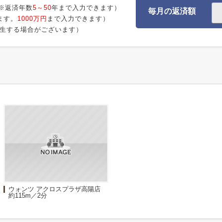
※返済年数
5～50
年まで入力できます）
毎月の返済額
ます。
1000万円
まで入力できます）
生する場合がございます）
ウォンツ アクロスプラザ高陽店
約115m／2分