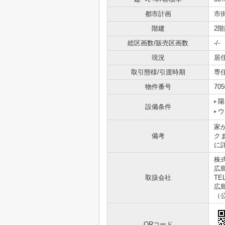
都市計画
市
階建
2階
総区画数/販売区画数
-/-
現況
居
取引態様/引渡時期
専
物件番号
705
陽
設備条件
ウ
家
備考
ク
に
株
広
取扱会社
TEL
広島
（
QRコード