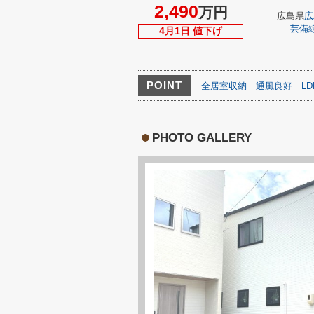
2,490
万円
広島県
広
芸備
4月1日 値下げ
POINT
全居室収納
通風良好
L
PHOTO GALLERY