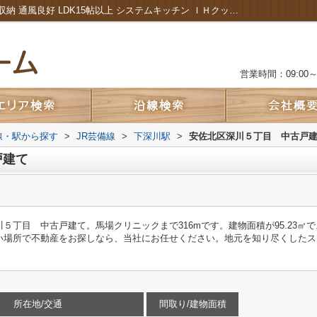
安佐北区深川５丁目 中古戸建て｜全居室収納 通風良好 LDK15帖以上 システムキッチン ＩＨクッキングヒーター｜広島市の新築中古一戸建て・マンション・不動産・土地のことなら株式会社カルムホーム
営業時間：09:00～2
路線・駅から探す
>
JR芸備線
>
下深川駅
>
安佐北区深川５丁目 中古戸
戸建て
５丁目 中古戸建て。馬場クリニックまで316mです。建物面積が95.23㎡
い場所で不動産をお探しなら、当社にお任せください。地元を知り尽くしたス
所在地/交通
間取り/建物面積