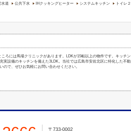
営水道
公共下水
IHクッキングヒーター
システムキッチン
トイレ２
のところには馬場クリニックがあります。LDKが15帖以上の物件です。キッチ
充実設備のキッチンを備えた3LDK。当社では広島市安佐北区に特化した不
いので、ぜひお気軽にお問い合わせください。
〒733-0002