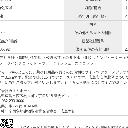
街化区域
種別/構造
建
築年月（築年数）
2
向き
-
住中
その他の法令上の制限
-
任媒介/相談
建築確認番号
-
05792
取引条件の有効期限
2
当り良好
閑静な住宅地
公営水道
公共下水
IHクッキングヒーター
ォークインクロゼット
ウォークインシューズクロゼット
から115mのところに、薬や日用品を買うのに便利なウォンツ アクロスプラ
まで316mです。駅まで徒歩15分でアクセス可能です。広島市安佐北区につ
詳しい当社スタッフが対応いたします。もちろん不動産についてもご連絡くだ
式会社カルムホーム
島県広島市西区楠木町２丁目5-18 新光ビル １Ｆ
:082-239-3666
県知事 (2) 第010909号
公社）全国宅地建物取引業保証協会 広島本部
このQRコードを読み取ることで、スマホでも物件情報を確認でき