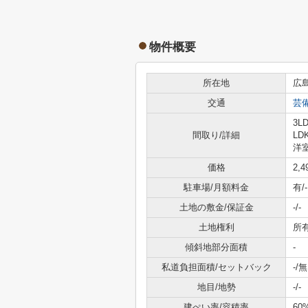
物件概要
所在地
広
交通
芸
3LD
間取り/詳細
LD
洋室
価格
2,
駐車場/月額料金
有/-
土地の敷金/保証金
-/-
土地権利
所
傾斜地部分面積
-
私道負担面積/セットバック
-/無
地目/地勢
-/-
建ぺい率/容積率
60