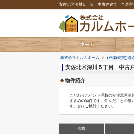
株式会社カルムホーム
>
(戸建(売買))
安佐北区深川５丁目 中古
物件紹介
こだわりポイント満載の安佐北区深川
すすめの物件です。住んだことの無
す。ぜひご検討ください。
価格