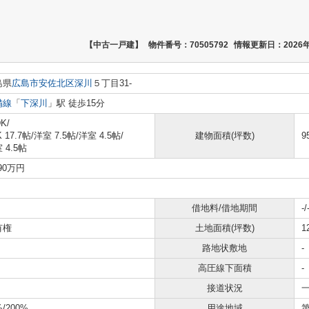
【中古一戸建】
物件番号：70505792
情報更新日：2026年
島県
広島市安佐北区
深川
５丁目31-
備線
「
下深川
」駅 徒歩15分
K/
K 17.7帖
/
洋室 7.5帖
/
洋室 4.5帖
/
建物面積(坪数)
9
 4.5帖
490万円
借地料/借地期間
-/
有権
土地面積(坪数)
1
路地状敷地
-
高圧線下面積
-
接道状況
一
%/200%
用途地域