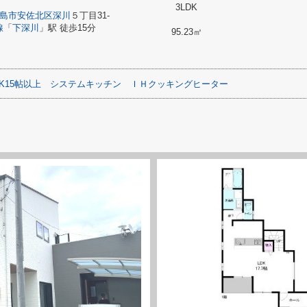
3LDK
島市安佐北区
深川
５丁目31-
線
「
下深川
」駅 徒歩15分
95.23㎡
DK15帖以上
システムキッチン
ＩＨクッキングヒーター