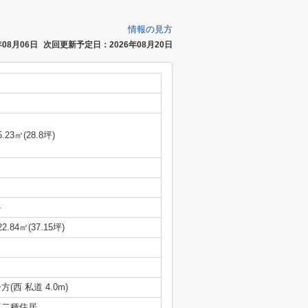
情報の見方
08月06日
次回更新予定日：2026年08月20日
5.23㎡(28.8坪)
-
22.84㎡(37.15坪)
方(西 私道 4.0m)
第二種住居