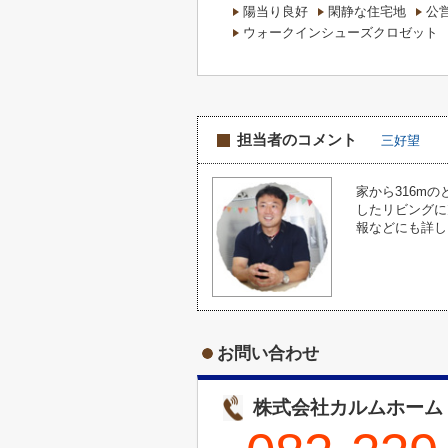
陽当り良好
閑静な住宅地
公
ウォークインシューズクロゼット
担当者のコメント
三好望
家から316m
したリビングに
報などにも詳し
お問い合わせ
株式会社カルムホーム