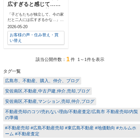
広すぎると感じて…」
スムーズな住み替えを
「子どもたちが独立して、今の家
叶えた秘訣とは？
だと二人には広すぎるかな…」
そんなふうに感じたことはありま
2026-05-20
せんか？ ...
お客様の声・住み替え・買
い替え
1
該当公開件数：
件
1～1
件を表示
タグ一覧
広島市、不動産、購入、仲介、ブログ
安佐南区,不動産,中古戸建,仲介,売却,ブログ
安佐南区,不動産,マンション,売却,仲介,ブログ
不動産売却のコツ/売れない理由/不動産査定/広島市 不動産売却/内覧
の準備
#不動産売却 #広島不動産売却 #東広島不動産 #地価動向 #カルムホ
ーム #不動産査定