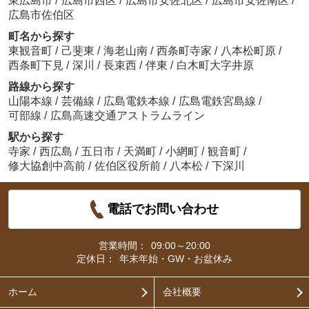
東広島市
/
広島市西区
/
広島市安佐北区
/
広島市安佐南区
/
広島市佐伯区
町名から探す
東観音町
/
己斐東
/
海老山南
/
西条町寺家
/
八本松町原
/
西条町下見
/
深川
/
長束西
/
伴東
/
白木町大字井原
路線から探す
山陽本線
/
芸備線
/
広島電鉄本線
/
広島電鉄宮島線
/
可部線
/
広島高速交通アストラムライン
駅から探す
寺家
/
西広島
/
五日市
/
天満町
/
小網町
/
観音町
/
修大協創中高前
/
佐伯区役所前
/
八本松
/
下深川
電話でお問い合わせ
営業時間：
09:00～20:00
定休日：
年末年始・GW・お盆休み
ホーム
会社概要