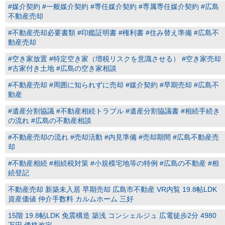
#媒介契約 #一般媒介契約 #専任媒介契約 #専属専任媒介契約 #広島
不動産売却
#不動産売却必要書類 #印鑑証明書 #権利書 #住み替え準備 #広島不
動産売却
#空き家放置 #特定空き家（増税リスクを意識させる） #空き家売却
#古家付き土地 #広島の空き家相談
#不動産売却 #周囲に知られずに売却 #媒介契約 #早期売却 #広島不
動産
#遺産分割協議 #不動産相続トラブル #遺産分割協議書 #相続手続き
の流れ #広島の不動産相談
#不動産売却の流れ #売却活動 #内見準備 #売却期間 #広島不動産売
却
#不動産相続 #相続税対策 #小規模宅地等の特例 #広島の不動産 #相
続登記
不動産売却 新築未入居 早期売却 広島市不動産 VR内覧 19.8帖LDK
資産価値 仲介手数料 カルムホーム 三好
15階 19.8帖LDK 免震構造 築浅 コンシェルジュ 広電徒歩2分 4980