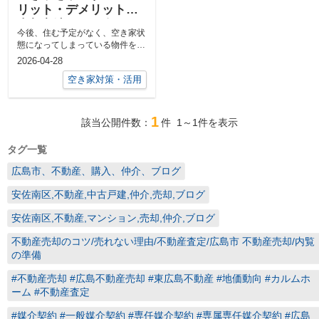
リット・デメリットと
売却方法をご紹介
今後、住む予定がなく、空き家状
態になってしまっている物件を所
有している方はいませんか？ 遠
2026-04-28
方に...
空き家対策・活用
1
該当公開件数：
件
1～1
件を表示
タグ一覧
広島市、不動産、購入、仲介、ブログ
安佐南区,不動産,中古戸建,仲介,売却,ブログ
安佐南区,不動産,マンション,売却,仲介,ブログ
不動産売却のコツ/売れない理由/不動産査定/広島市 不動産売却/内覧
の準備
#不動産売却 #広島不動産売却 #東広島不動産 #地価動向 #カルムホ
ーム #不動産査定
#媒介契約 #一般媒介契約 #専任媒介契約 #専属専任媒介契約 #広島