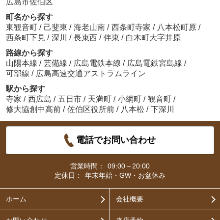
広島市佐伯区
町名から探す
東観音町
/
己斐東
/
海老山南
/
西条町寺家
/
八本松町原
/
西条町下見
/
深川
/
長束西
/
伴東
/
白木町大字井原
路線から探す
山陽本線
/
芸備線
/
広島電鉄本線
/
広島電鉄宮島線
/
可部線
/
広島高速交通アストラムライン
駅から探す
寺家
/
西広島
/
五日市
/
天満町
/
小網町
/
観音町
/
修大協創中高前
/
佐伯区役所前
/
八本松
/
下深川
電話でお問い合わせ
営業時間：
09:00～20:00
定休日：
年末年始・GW・お盆休み
ホーム
会社概要