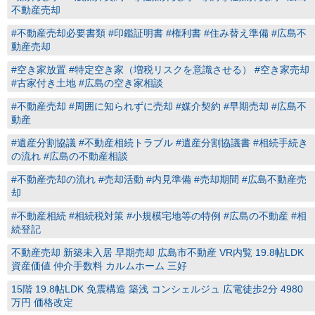
不動産売却
#不動産売却必要書類 #印鑑証明書 #権利書 #住み替え準備 #広島不
動産売却
#空き家放置 #特定空き家（増税リスクを意識させる） #空き家売却
#古家付き土地 #広島の空き家相談
#不動産売却 #周囲に知られずに売却 #媒介契約 #早期売却 #広島不
動産
#遺産分割協議 #不動産相続トラブル #遺産分割協議書 #相続手続き
の流れ #広島の不動産相談
#不動産売却の流れ #売却活動 #内見準備 #売却期間 #広島不動産売
却
#不動産相続 #相続税対策 #小規模宅地等の特例 #広島の不動産 #相
続登記
不動産売却 新築未入居 早期売却 広島市不動産 VR内覧 19.8帖LDK
資産価値 仲介手数料 カルムホーム 三好
15階 19.8帖LDK 免震構造 築浅 コンシェルジュ 広電徒歩2分 4980
万円 価格改定