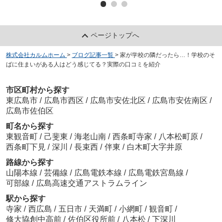
ページトップへ
株式会社カルムホーム
>
ブログ記事一覧
>
家が学校の隣だったら…！学校のそ
ばに住まいがある人はどう感じてる？実際の口コミを紹介
市区町村から探す
東広島市
/
広島市西区
/
広島市安佐北区
/
広島市安佐南区
/
広島市佐伯区
町名から探す
東観音町
/
己斐東
/
海老山南
/
西条町寺家
/
八本松町原
/
西条町下見
/
深川
/
長束西
/
伴東
/
白木町大字井原
路線から探す
山陽本線
/
芸備線
/
広島電鉄本線
/
広島電鉄宮島線
/
可部線
/
広島高速交通アストラムライン
駅から探す
寺家
/
西広島
/
五日市
/
天満町
/
小網町
/
観音町
/
修大協創中高前
/
佐伯区役所前
/
八本松
/
下深川