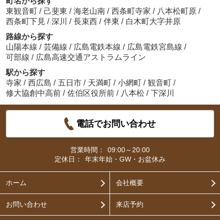
町名から探す
東観音町
/
己斐東
/
海老山南
/
西条町寺家
/
八本松町原
/
西条町下見
/
深川
/
長束西
/
伴東
/
白木町大字井原
路線から探す
山陽本線
/
芸備線
/
広島電鉄本線
/
広島電鉄宮島線
/
可部線
/
広島高速交通アストラムライン
駅から探す
寺家
/
西広島
/
五日市
/
天満町
/
小網町
/
観音町
/
修大協創中高前
/
佐伯区役所前
/
八本松
/
下深川
電話でお問い合わせ
営業時間：
09:00～20:00
定休日：
年末年始・GW・お盆休み
ホーム
会社概要
お問い合わせ
来店予約