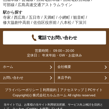
可部線
/
広島高速交通アストラムライン
駅から探す
寺家
/
西広島
/
五日市
/
天満町
/
小網町
/
観音町
/
修大協創中高前
/
佐伯区役所前
/
八本松
/
下深川
電話でお問い合わせ
営業時間：
09:00～20:00
定休日：
年末年始・GW・お盆休み
ホーム
会社概要
お問い合わせ
来店予約
プライバシーポリシー
利用規約
アクセスマップ
PCサイト
Copyright(c) 株式会社カルムホーム All rights reserved.
当サイトでは、お客様の当サイト利用状況把握、サービス向上検討を目的と
して、クッキー（Cookie）を使用しています。