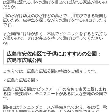
は裏手に流れる川へ水遊びを目当てに訪れる家族が多いの
だとか。
川の水深は幼児のひざほどの高さで、川遊びできる範囲も
広いため、虫や魚を探しながら水遊びをするのにぴったり
です。
また園内には緑が多く、木陰でピクニックをすると気持ち
が良いので、ぜひお弁当を持って遊びに行ってください
ね。
広島市安佐南区で子供におすすめの公園：
広島市広域公園
こちらでは、広島市広域公園の特徴をご紹介します。
＜広島市広域公園＞
広島市広域公園は"ビックアーチ"の名称で市民に親しまれ
る陸上競技場や、テニスコートがある広大な敷地の公園で
す。
園内にはランニングコースが整備されており、春は桜、秋
は紅葉と四季折々の自然を楽しみながら散策できますよ。