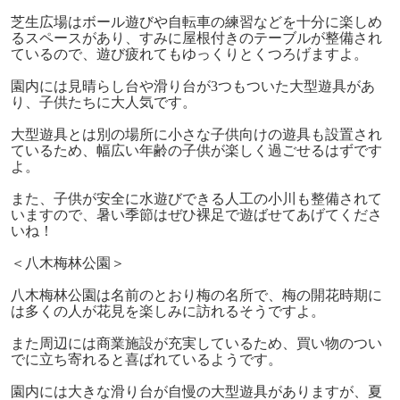
芝生広場はボール遊びや自転車の練習などを十分に楽しめ
るスペースがあり、すみに屋根付きのテーブルが整備され
ているので、遊び疲れてもゆっくりとくつろげますよ。
園内には見晴らし台や滑り台が3つもついた大型遊具があ
り、子供たちに大人気です。
大型遊具とは別の場所に小さな子供向けの遊具も設置され
ているため、幅広い年齢の子供が楽しく過ごせるはずです
よ。
また、子供が安全に水遊びできる人工の小川も整備されて
いますので、暑い季節はぜひ裸足で遊ばせてあげてくださ
いね！
＜八木梅林公園＞
八木梅林公園は名前のとおり梅の名所で、梅の開花時期に
は多くの人が花見を楽しみに訪れるそうですよ。
また周辺には商業施設が充実しているため、買い物のつい
でに立ち寄れると喜ばれているようです。
園内には大きな滑り台が自慢の大型遊具がありますが、夏