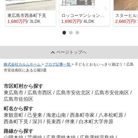
東広島市西条町下見
ロッコーマンション東観音
スターヒル
1,680万円
/ 3LDK
1,690万円
/ 4LDK
2,680万円
/
ページトップへ
株式会社カルムホーム
>
ブログ記事一覧
>
子どもとおもいっきり遊ぼう！広島
市安佐南区にある公園3選
市区町村から探す
東広島市
/
広島市西区
/
広島市安佐北区
/
広島市安佐南区
/
広島市佐伯区
町名から探す
東観音町
/
己斐東
/
海老山南
/
西条町寺家
/
八本松町原
/
西条町下見
/
深川
/
長束西
/
伴東
/
白木町大字井原
路線から探す
山陽本線
/
芸備線
/
広島電鉄本線
/
広島電鉄宮島線
/