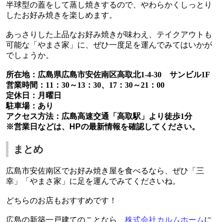
半球型の蓋をして蒸し焼きするので、やわらかくしっとり
したお好み焼きを楽しめます。
あっさりした上品なお好み焼きが味わえ、テイクアウトも
可能な「やまさ家」に、ぜひ一度足を運んでみてはいかが
でしょうか。
所在地：広島県広島市安佐南区高取北
1-4-30
サンビル
1F
営業時間：
11
：
30
～
13
：
30
、
17
：
30
～
21
：
00
定休日：月曜日
駐車場：あり
アクセス方法：広島高速交通「高取駅」より徒歩
1
分
※営業日などは、HPの最新情報を確認してください。
まとめ
広島市安佐南区でお好み焼き屋を食べるなら、ぜひ「三
幸」「やまさ家」に足を運んでみてくださいね。
どちらのお店もおすすめです！
広島の新築一戸建て
のことなら、
株式会社カルムホーム
に