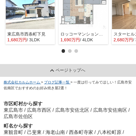
東広島市西条町下見
ロッコーマンション東観音
スターヒル
1,680万円
/ 3LDK
1,690万円
/ 4LDK
2,680万円
/
ページトップへ
株式会社カルムホーム
>
ブログ記事一覧
>
一度は行ってみてほしい！広島市安
佐南区でおすすめのお好み焼き屋2選！
市区町村から探す
東広島市
/
広島市西区
/
広島市安佐北区
/
広島市安佐南区
/
広島市佐伯区
町名から探す
東観音町
/
己斐東
/
海老山南
/
西条町寺家
/
八本松町原
/