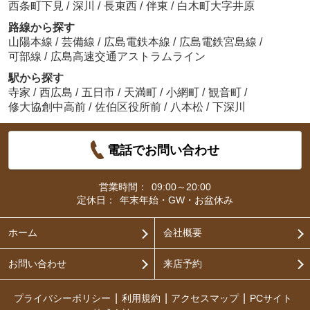
西条町下見
/
深川
/
長束西
/
伴東
/
白木町大字井原
路線から探す
山陽本線
/
芸備線
/
広島電鉄本線
/
広島電鉄宮島線
/
可部線
/
広島高速交通アストラムライン
駅から探す
寺家
/
西広島
/
五日市
/
天満町
/
小網町
/
観音町
/
修大協創中高前
/
佐伯区役所前
/
八本松
/
下深川
電話でお問い合わせ
営業時間：
09:00～20:00
定休日：
年末年始・GW・お盆休み
ホーム
会社概要
お問い合わせ
来店予約
プライバシーポリシー
利用規約
アクセスマップ
PCサイト