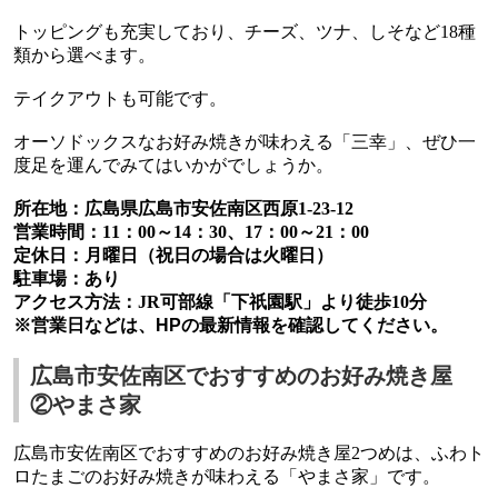
トッピングも充実しており、チーズ、ツナ、しそなど
18
種
類から選べます。
テイクアウトも可能です。
オーソドックスなお好み焼きが味わえる「三幸」、ぜひ一
度足を運んでみてはいかがでしょうか。
所在地：広島県広島市安佐南区西原
1-23-12
営業時間：
11
：
00
～
14
：
30
、
17
：
00
～
21
：
00
定休日：月曜日（祝日の場合は火曜日）
駐車場：あり
アクセス方法：
JR
可部線「下祇園駅」より徒歩
10
分
※営業日などは、HPの最新情報を確認してください。
広島市安佐南区でおすすめのお好み焼き屋
②やまさ家
広島市安佐南区
でおすすめのお好み焼き屋
2
つめは、ふわト
ロたまごのお好み焼きが味わえる「やまさ家」です。