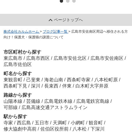
ページトップへ
株式会社カルムホーム
>
ブログ記事一覧
>
広島市安佐南区周辺へ移住される方
向け！保護犬・保護猫の譲渡について
市区町村から探す
東広島市
/
広島市西区
/
広島市安佐北区
/
広島市安佐南区
/
広島市佐伯区
町名から探す
東観音町
/
己斐東
/
海老山南
/
西条町寺家
/
八本松町原
/
西条町下見
/
深川
/
長束西
/
伴東
/
白木町大字井原
路線から探す
山陽本線
/
芸備線
/
広島電鉄本線
/
広島電鉄宮島線
/
可部線
/
広島高速交通アストラムライン
駅から探す
寺家
/
西広島
/
五日市
/
天満町
/
小網町
/
観音町
/
修大協創中高前
/
佐伯区役所前
/
八本松
/
下深川