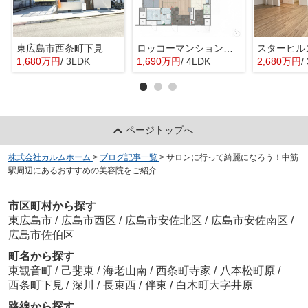
東広島市西条町下見
ロッコーマンション東観音
スターヒル
1,680万円
/ 3LDK
1,690万円
/ 4LDK
2,680万円
/
ページトップへ
株式会社カルムホーム
>
ブログ記事一覧
>
サロンに行って綺麗になろう！中筋
駅周辺にあるおすすめの美容院をご紹介
市区町村から探す
東広島市
/
広島市西区
/
広島市安佐北区
/
広島市安佐南区
/
広島市佐伯区
町名から探す
東観音町
/
己斐東
/
海老山南
/
西条町寺家
/
八本松町原
/
西条町下見
/
深川
/
長束西
/
伴東
/
白木町大字井原
路線から探す