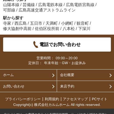
山陽本線
/
芸備線
/
広島電鉄本線
/
広島電鉄宮島線
/
可部線
/
広島高速交通アストラムライン
駅から探す
寺家
/
西広島
/
五日市
/
天満町
/
小網町
/
観音町
/
修大協創中高前
/
佐伯区役所前
/
八本松
/
下深川
電話でお問い合わせ
営業時間：
09:00～20:00
定休日：
年末年始・GW・お盆休み
ホーム
会社概要
お問い合わせ
来店予約
プライバシーポリシー
利用規約
アクセスマップ
PCサイト
Copyright(c) 株式会社カルムホーム All rights reserved.