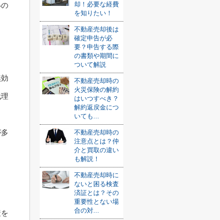
却！必要な経費
いの
を知りたい！
不動産売却後は
確定申告が必
ま
要？申告する際
の書類や期間に
ついて解説
無効
不動産売却時の
火災保険の解約
代理
はいつすべき？
解約返戻金につ
いても...
が多
不動産売却時の
注意点とは？仲
介と買取の違い
も解説！
不動産売却時に
ないと困る検査
済証とは？その
重要性とない場
合の対...
産を