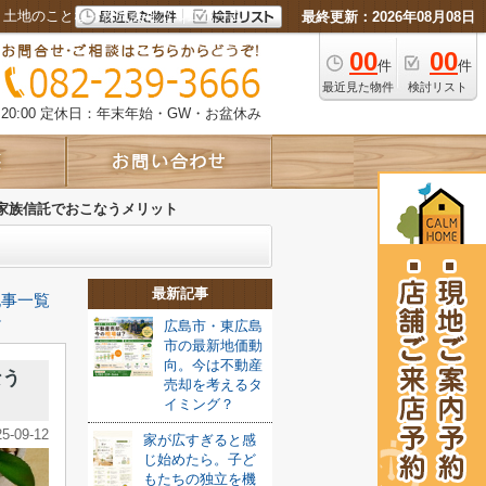
・土地のことなら株式会社カルムホーム
最終更新：2026年08月08日
00
00
件
件
最近見た物件
検討リスト
0:00
定休日：年末年始・GW・お盆休み
家族信託でおこなうメリット
最新記事
記事一覧
≫
広島市・東広島
市の最新地価動
向。今は不動産
なう
売却を考えるタ
イミング？
25-09-12
家が広すぎると感
じ始めたら。子ど
もたちの独立を機