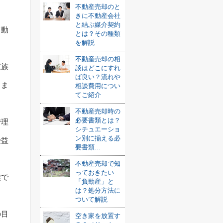
不動産売却のと
きに不動産会社
と結ぶ媒介契約
て動
とは？その種類
を解説
不動産売却の相
家族
談はどこにすれ
ば良い？流れや
きま
相談費用につい
てご紹介
不動産売却時の
必要書類とは？
管理
シチュエーショ
ン別に揃える必
受益
要書類...
不動産売却で知
っておきたい
族で
「負動産」と
は？処分方法に
ついて解説
の目
空き家を放置す