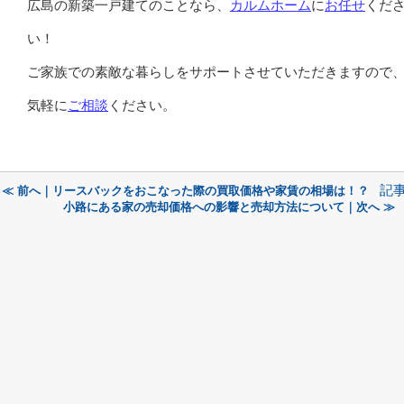
広島の新築一戸建てのことなら、
カルムホーム
に
お任せ
くだ
い！
ご家族での素敵な暮らしをサポートさせていただきますので
気軽に
ご相談
ください。
記
≪ 前へ｜リースバックをおこなった際の買取価格や家賃の相場は！？
小路にある家の売却価格への影響と売却方法について｜次へ ≫