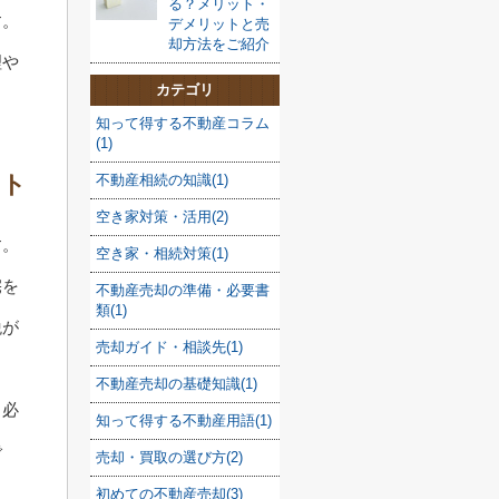
る？メリット・
す。
デメリットと売
却方法をご紹介
理や
カテゴリ
知って得する不動産コラム
(1)
ット
不動産相続の知識(1)
空き家対策・活用(2)
す。
空き家・相続対策(1)
宅を
不動産売却の準備・必要書
類(1)
税が
売却ガイド・相談先(1)
不動産売却の基礎知識(1)
る必
知って得する不動産用語(1)
で
売却・買取の選び方(2)
初めての不動産売却(3)