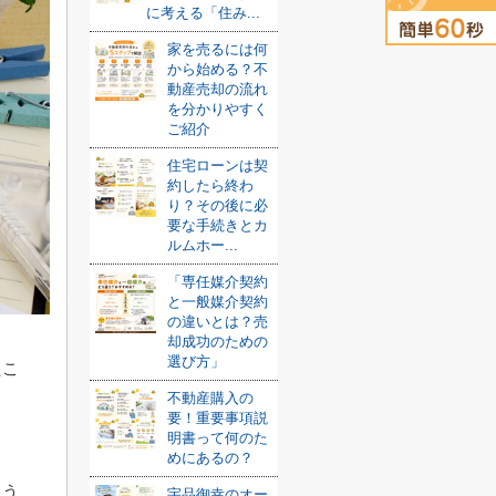
に考える「住み...
家を売るには何
から始める？不
動産売却の流れ
を分かりやすく
ご紹介
住宅ローンは契
約したら終わ
り？その後に必
要な手続きとカ
ルムホー...
「専任媒介契約
と一般媒介契約
の違いとは？売
却成功のための
選び方」
たこ
不動産購入の
要！重要事項説
明書って何のた
めにあるの？
よう
宇品御幸のオー