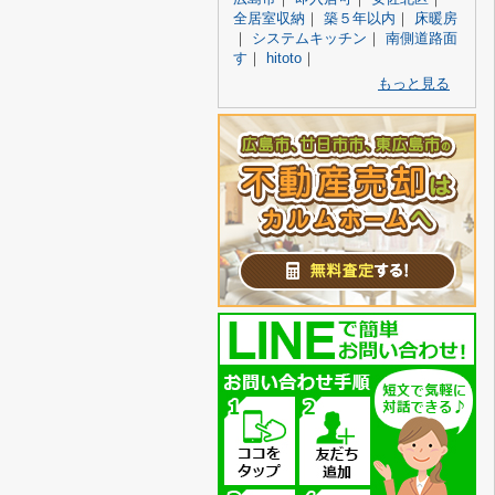
全居室収納
｜
築５年以内
｜
床暖房
｜
システムキッチン
｜
南側道路面
す
｜
hitoto
｜
もっと見る