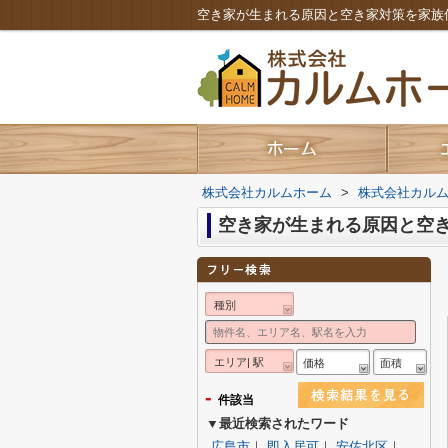
空き家が生まれる原因と空き家対策を家族
株式会社カルムホーム
>
株式会社カル
空き家が生まれる原因と空
種別
エリア| 駅
価格
面積
-
件該当
▼最近検索されたワード
広島市
｜
即入居可
｜
安佐北区
｜