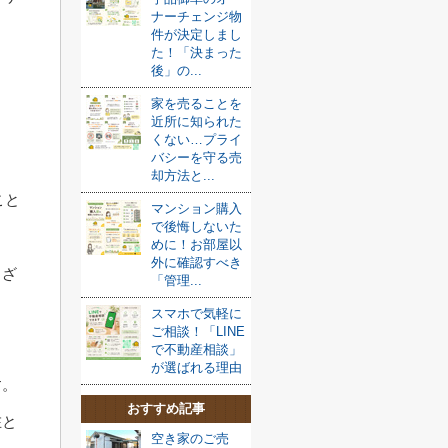
ナーチェンジ物
件が決定しまし
た！「決まった
後」の...
家を売ることを
近所に知られた
くない…プライ
バシーを守る売
却方法と...
こと
マンション購入
で後悔しないた
めに！お部屋以
外に確認すべき
まざ
「管理...
スマホで気軽に
ご相談！「LINE
で不動産相談」
が選ばれる理由
す。
おすすめ記事
在と
空き家のご売