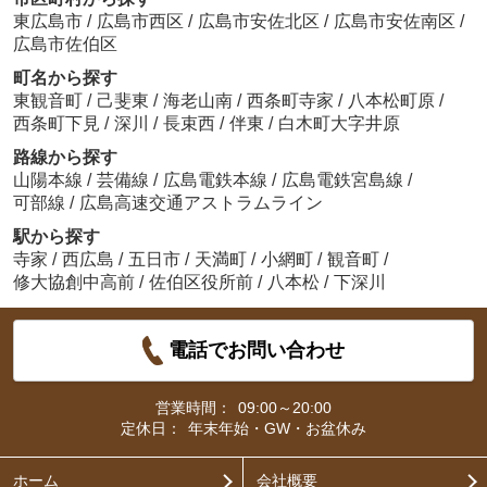
東広島市
/
広島市西区
/
広島市安佐北区
/
広島市安佐南区
/
広島市佐伯区
町名から探す
東観音町
/
己斐東
/
海老山南
/
西条町寺家
/
八本松町原
/
西条町下見
/
深川
/
長束西
/
伴東
/
白木町大字井原
路線から探す
山陽本線
/
芸備線
/
広島電鉄本線
/
広島電鉄宮島線
/
可部線
/
広島高速交通アストラムライン
駅から探す
寺家
/
西広島
/
五日市
/
天満町
/
小網町
/
観音町
/
修大協創中高前
/
佐伯区役所前
/
八本松
/
下深川
電話でお問い合わせ
営業時間：
09:00～20:00
定休日：
年末年始・GW・お盆休み
ホーム
会社概要