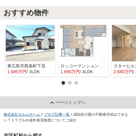
おすすめ物件
東広島市西条町下見
ロッコーマンション東観音
スターヒル
1,680万円
/ 3LDK
1,690万円
/ 4LDK
2,680万円
/
ページトップへ
株式会社カルムホーム
>
ブログ記事一覧
>
認知症の親の不動産売却はできな
い？トラブルや成年後見制度についてご紹介
市区町村から探す