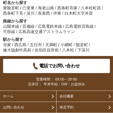
町名から探す
東観音町
/
己斐東
/
海老山南
/
西条町寺家
/
八本松町原
/
西条町下見
/
深川
/
長束西
/
伴東
/
白木町大字井原
路線から探す
山陽本線
/
芸備線
/
広島電鉄本線
/
広島電鉄宮島線
/
可部線
/
広島高速交通アストラムライン
駅から探す
寺家
/
西広島
/
五日市
/
天満町
/
小網町
/
観音町
/
修大協創中高前
/
佐伯区役所前
/
八本松
/
下深川
電話でお問い合わせ
営業時間：
09:00～20:00
定休日：
年末年始・GW・お盆休み
ホーム
会社概要
お問い合わせ
来店予約