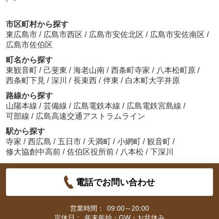
市区町村から探す
東広島市
/
広島市西区
/
広島市安佐北区
/
広島市安佐南区
/
広島市佐伯区
町名から探す
東観音町
/
己斐東
/
海老山南
/
西条町寺家
/
八本松町原
/
西条町下見
/
深川
/
長束西
/
伴東
/
白木町大字井原
路線から探す
山陽本線
/
芸備線
/
広島電鉄本線
/
広島電鉄宮島線
/
可部線
/
広島高速交通アストラムライン
駅から探す
寺家
/
西広島
/
五日市
/
天満町
/
小網町
/
観音町
/
修大協創中高前
/
佐伯区役所前
/
八本松
/
下深川
電話でお問い合わせ
営業時間：
09:00～20:00
定休日：
年末年始・GW・お盆休み