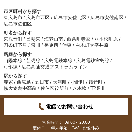
市区町村から探す
東広島市
/
広島市西区
/
広島市安佐北区
/
広島市安佐南区
/
広島市佐伯区
町名から探す
東観音町
/
己斐東
/
海老山南
/
西条町寺家
/
八本松町原
/
西条町下見
/
深川
/
長束西
/
伴東
/
白木町大字井原
路線から探す
山陽本線
/
芸備線
/
広島電鉄本線
/
広島電鉄宮島線
/
可部線
/
広島高速交通アストラムライン
駅から探す
寺家
/
西広島
/
五日市
/
天満町
/
小網町
/
観音町
/
修大協創中高前
/
佐伯区役所前
/
八本松
/
下深川
電話でお問い合わせ
営業時間：
09:00～20:00
定休日：
年末年始・GW・お盆休み