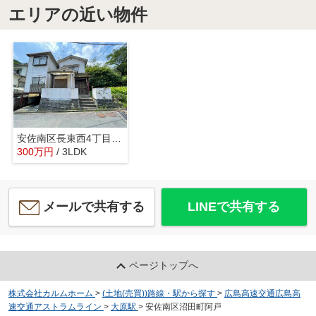
エリアの近い物件
安佐南区長束西4丁目 戸建て
300
万
円
/ 3LDK
メールで共有する
LINEで共有する
ページトップへ
株式会社カルムホーム
>
(土地(売買))路線・駅から探す
>
広島高速交通広島高
速交通アストラムライン
>
大原駅
>
安佐南区沼田町阿戸