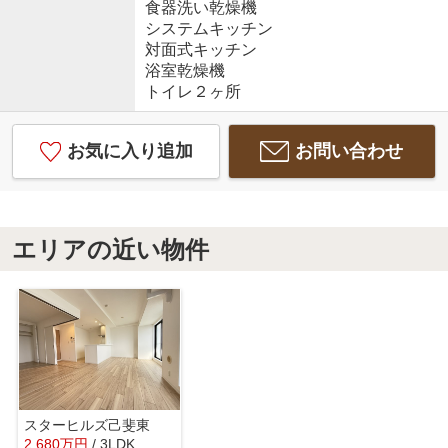
食器洗い乾燥機
システムキッチン
対面式キッチン
浴室乾燥機
トイレ２ヶ所
お気に入り追加
お問い合わせ
エリアの近い物件
スターヒルズ己斐東
2,680
万
円
/ 3LDK