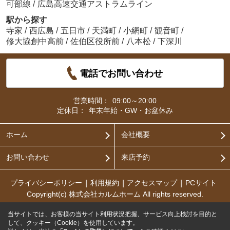
可部線
/
広島高速交通アストラムライン
駅から探す
寺家
/
西広島
/
五日市
/
天満町
/
小網町
/
観音町
/
修大協創中高前
/
佐伯区役所前
/
八本松
/
下深川
電話でお問い合わせ
営業時間：
09:00～20:00
定休日：
年末年始・GW・お盆休み
ホーム
会社概要
お問い合わせ
来店予約
プライバシーポリシー
利用規約
アクセスマップ
PCサイト
Copyright(c) 株式会社カルムホーム All rights reserved.
当サイトでは、お客様の当サイト利用状況把握、サービス向上検討を目的と
して、クッキー（Cookie）を使用しています。