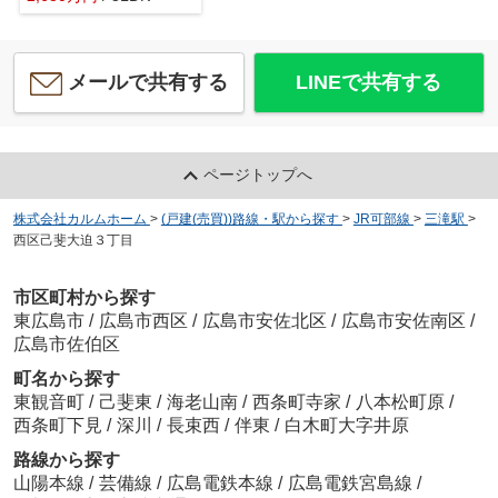
メールで共有する
LINEで共有する
ページトップへ
株式会社カルムホーム
>
(戸建(売買))路線・駅から探す
>
JR可部線
>
三滝駅
>
西区己斐大迫３丁目
市区町村から探す
東広島市
/
広島市西区
/
広島市安佐北区
/
広島市安佐南区
/
広島市佐伯区
町名から探す
東観音町
/
己斐東
/
海老山南
/
西条町寺家
/
八本松町原
/
西条町下見
/
深川
/
長束西
/
伴東
/
白木町大字井原
路線から探す
山陽本線
/
芸備線
/
広島電鉄本線
/
広島電鉄宮島線
/