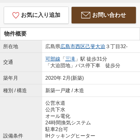
お気に入り追加
お問い合わせ
物件概要
所在地
広島県
広島市西区
己斐大迫
３丁目32-
可部線
「
三滝
」駅 徒歩31分
交通
「大迫団地」バス停下車 徒歩分
築年月
2020年 2月(新築)
種別 / 構造
新築一戸建 / 木造
公営水道
公共下水
オール電化
24時間換気システム
駐車2台可
設備条件
IHクッキングヒーター