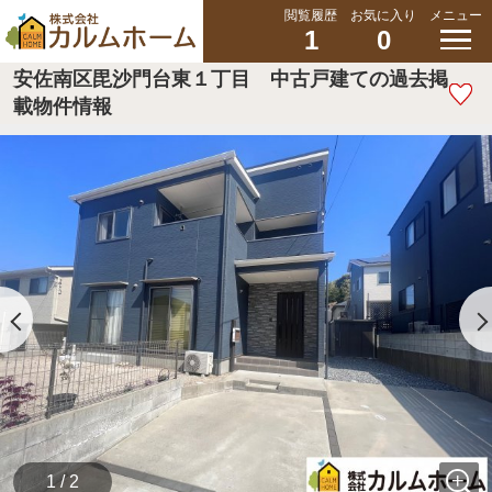
閲覧履歴
お気に入り
メニュー
1
0
安佐南区毘沙門台東１丁目 中古戸建ての過去掲
載物件情報
1 / 2