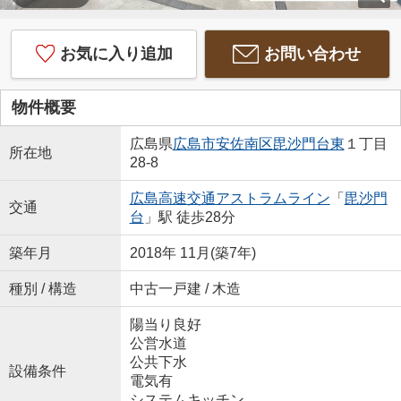
お気に入り追加
お問い合わせ
物件概要
広島県
広島市安佐南区
毘沙門台東
１丁目
所在地
28-8
広島高速交通アストラムライン
「
毘沙門
交通
台
」駅 徒歩28分
築年月
2018年 11月(築7年)
種別 / 構造
中古一戸建 / 木造
陽当り良好
公営水道
公共下水
設備条件
電気有
システムキッチン