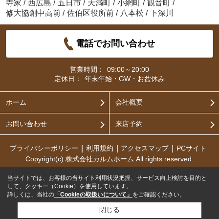
寺家
/
西広島
/
五日市
/
天満町
/
小網町
/
観音町
/
修大協創中高前
/
佐伯区役所前
/
八本松
/
下深川
電話でお問い合わせ
営業時間：
09:00～20:00
定休日：
年末年始・GW・お盆休み
ホーム
会社概要
お問い合わせ
来店予約
プライバシーポリシー
利用規約
アクセスマップ
PCサイト
Copyright(c) 株式会社カルムホーム All rights reserved.
当サイトでは、お客様の当サイト利用状況把握、サービス向上検討を目的と
して、クッキー（Cookie）を使用しています。
詳しくは、当社の
「Cookieの取扱いについて」
をご確認ください。
閉じる