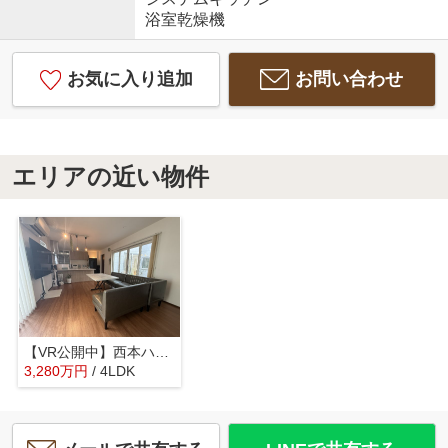
浴室乾燥機
お気に入り追加
お問い合わせ
エリアの近い物件
【VR公開中】西本ハウス施工の築浅注文住宅｜伴駅徒歩4分｜伴東1丁目4LDK
3,280
万
円
/ 4LDK