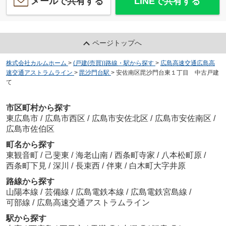
メールで共有する
LINEで共有する
ページトップへ
株式会社カルムホーム
>
(戸建(売買))路線・駅から探す
>
広島高速交通広島高
速交通アストラムライン
>
毘沙門台駅
>
安佐南区毘沙門台東１丁目 中古戸建
て
市区町村から探す
東広島市
/
広島市西区
/
広島市安佐北区
/
広島市安佐南区
/
広島市佐伯区
町名から探す
東観音町
/
己斐東
/
海老山南
/
西条町寺家
/
八本松町原
/
西条町下見
/
深川
/
長束西
/
伴東
/
白木町大字井原
路線から探す
山陽本線
/
芸備線
/
広島電鉄本線
/
広島電鉄宮島線
/
可部線
/
広島高速交通アストラムライン
駅から探す