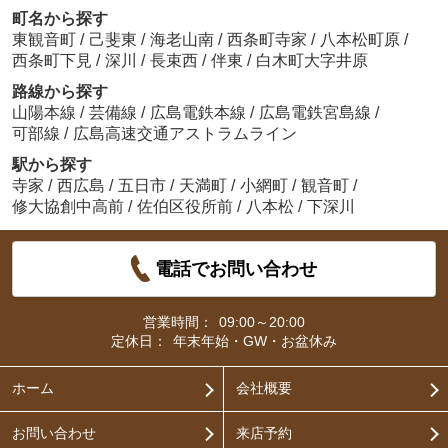
町名から探す
東観音町
/
己斐東
/
海老山南
/
西条町寺家
/
八本松町原
/
西条町下見
/
深川
/
長束西
/
伴東
/
白木町大字井原
路線から探す
山陽本線
/
芸備線
/
広島電鉄本線
/
広島電鉄宮島線
/
可部線
/
広島高速交通アストラムライン
駅から探す
寺家
/
西広島
/
五日市
/
天満町
/
小網町
/
観音町
/
修大協創中高前
/
佐伯区役所前
/
八本松
/
下深川
電話でお問い合わせ
営業時間：
09:00～20:00
定休日：
年末年始・GW・お盆休み
ホーム
会社概要
お問い合わせ
来店予約