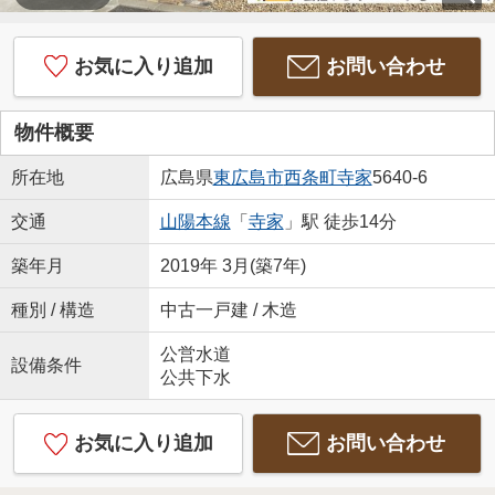
お気に入り追加
お問い合わせ
物件概要
所在地
広島県
東広島市
西条町寺家
5640-6
交通
山陽本線
「
寺家
」駅 徒歩14分
築年月
2019年 3月(築7年)
種別 / 構造
中古一戸建 / 木造
公営水道
設備条件
公共下水
お気に入り追加
お問い合わせ