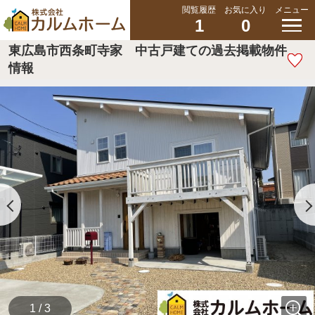
閲覧履歴
お気に入り
メニュー
1
0
東広島市西条町寺家 中古戸建ての過去掲載物件
情報
1 / 3