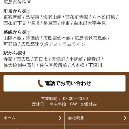
広島市佐伯区
町名から探す
東観音町
/
己斐東
/
海老山南
/
西条町寺家
/
八本松町原
/
西条町下見
/
深川
/
長束西
/
伴東
/
白木町大字井原
路線から探す
山陽本線
/
芸備線
/
広島電鉄本線
/
広島電鉄宮島線
/
可部線
/
広島高速交通アストラムライン
駅から探す
寺家
/
西広島
/
五日市
/
天満町
/
小網町
/
観音町
/
修大協創中高前
/
佐伯区役所前
/
八本松
/
下深川
電話でお問い合わせ
営業時間：
09:00～20:00
定休日：
年末年始・GW・お盆休み
ホーム
会社概要