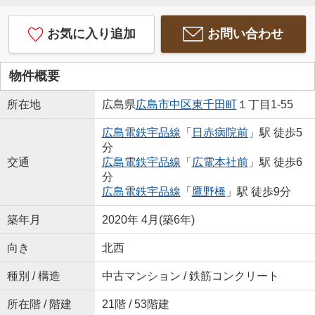
お気に入り追加
お問い合わせ
物件概要
所在地
広島県
広島市中区
東千田町
１丁目1-55
広島電鉄宇品線
「
日赤病院前
」駅 徒歩5
分
交通
広島電鉄宇品線
「
広電本社前
」駅 徒歩6
分
広島電鉄宇品線
「
鷹野橋
」駅 徒歩9分
築年月
2020年 4月(築6年)
向き
北西
種別 / 構造
中古マンション / 鉄筋コンクリート
所在階 / 階建
21階 / 53階建