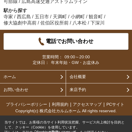
可部線
/
広島高速交通アストラムライン
駅から探す
寺家
/
西広島
/
五日市
/
天満町
/
小網町
/
観音町
/
修大協創中高前
/
佐伯区役所前
/
八本松
/
下深川
電話でお問い合わせ
営業時間：
09:00～20:00
定休日：
年末年始・GW・お盆休み
ホーム
会社概要
お問い合わせ
来店予約
プライバシーポリシー
利用規約
アクセスマップ
PCサイト
Copyright(c) 株式会社カルムホーム All rights reserved.
当サイトでは、お客様の当サイト利用状況把握、サービス向上検討を目的と
して、クッキー（Cookie）を使用しています。