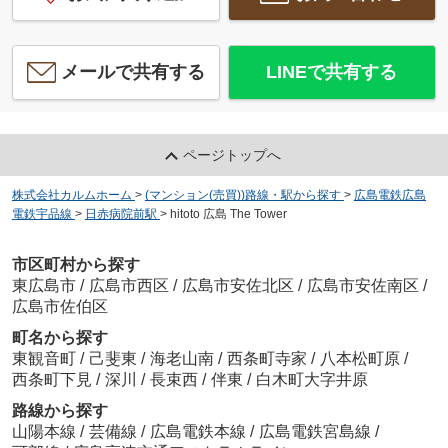
メールで共有する
LINEで共有する
ページトップへ
株式会社カルムホーム
>
(マンション(売買))路線・駅から探す
>
広島電鉄広島
電鉄宇品線
>
日赤病院前駅
>
hitoto 広島 The Tower
市区町村から探す
東広島市
/
広島市西区
/
広島市安佐北区
/
広島市安佐南区
/
広島市佐伯区
町名から探す
東観音町
/
己斐東
/
海老山南
/
西条町寺家
/
八本松町原
/
西条町下見
/
深川
/
長束西
/
伴東
/
白木町大字井原
路線から探す
山陽本線
/
芸備線
/
広島電鉄本線
/
広島電鉄宮島線
/