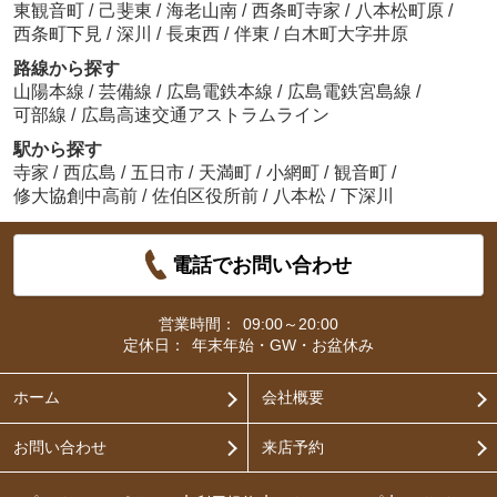
東観音町
/
己斐東
/
海老山南
/
西条町寺家
/
八本松町原
/
西条町下見
/
深川
/
長束西
/
伴東
/
白木町大字井原
路線から探す
山陽本線
/
芸備線
/
広島電鉄本線
/
広島電鉄宮島線
/
可部線
/
広島高速交通アストラムライン
駅から探す
寺家
/
西広島
/
五日市
/
天満町
/
小網町
/
観音町
/
修大協創中高前
/
佐伯区役所前
/
八本松
/
下深川
電話でお問い合わせ
営業時間：
09:00～20:00
定休日：
年末年始・GW・お盆休み
ホーム
会社概要
お問い合わせ
来店予約