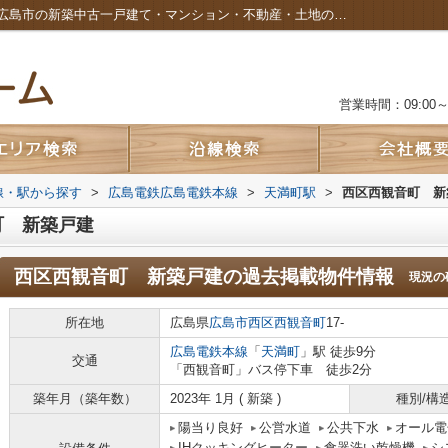
西区西観音町 新築戸建の過去掲載物件｜広島市の新築中古一戸建て・マンション・不動産・土地のことなら株式会社カルムホーム
営業時間：09:00～2
路線・駅から探す
>
広島電鉄広島電鉄本線
>
天満町駅
>
西区西観音町 新
町 新築戸建
西区西観音町 新築戸建
の過去掲載物件情報
現況の
所在地
広島県
広島市西区
西観音町
17-
広島電鉄本線
「
天満町
」駅 徒歩9分
交通
「西観音町」バス停下車 徒歩2分
築年月（築年数）
2023年 1月 ( 新築 )
種別/構
陽当り良好
公営水道
公共下水
オール電
IHクッキングヒーター
食器洗い乾燥機
シ