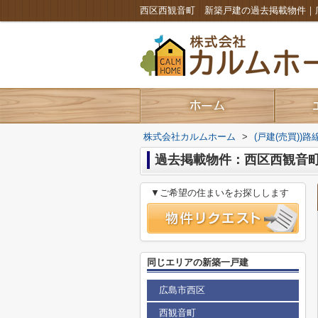
株式会社カルムホーム
>
(戸建(売買))
過去掲載物件：西区西観音
▼ご希望の住まいをお探しします
同じエリアの新築一戸建
広島市西区
西観音町