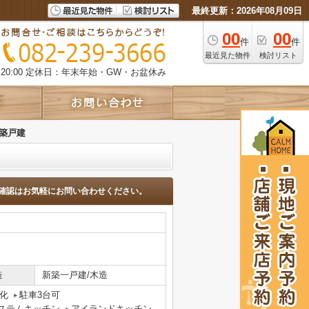
最終更新：2026年08月09日
00
00
件
件
最近見た物件
検討リスト
0:00
定休日：年末年始・GW・お盆休み
築戸建
確認はお気軽にお問い合わせください。
造
新築一戸建/木造
化
駐車3台可
ステムキッチン
アイランドキッチン