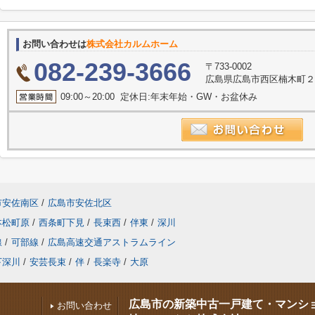
お問い合わせは
株式会社カルムホーム
082-239-3666
〒733-0002
広島県広島市西区楠木町２丁
09:00～20:00 定休日:年末年始・GW・お盆休み
市安佐南区
/
広島市安佐北区
本松町原
/
西条町下見
/
長束西
/
伴東
/
深川
線
/
可部線
/
広島高速交通アストラムライン
下深川
/
安芸長束
/
伴
/
長楽寺
/
大原
広島市の新築中古一戸建て・マンシ
お問い合わせ