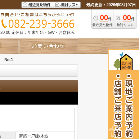
最終更新：2026年08月07日
00
00
件
件
最近見た物件
検討リスト
0:00
定休日：年末年始・GW・お盆休み
No.1
報
造
新築一戸建/木造