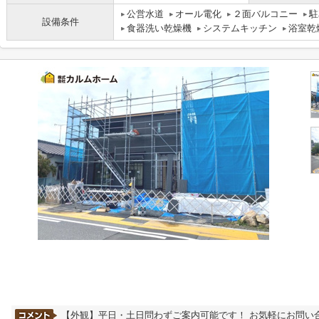
公営水道
オール電化
２面バルコニー
駐
設備条件
食器洗い乾燥機
システムキッチン
浴室乾
【外観】平日・土日問わずご案内可能です！ お気軽にお問い