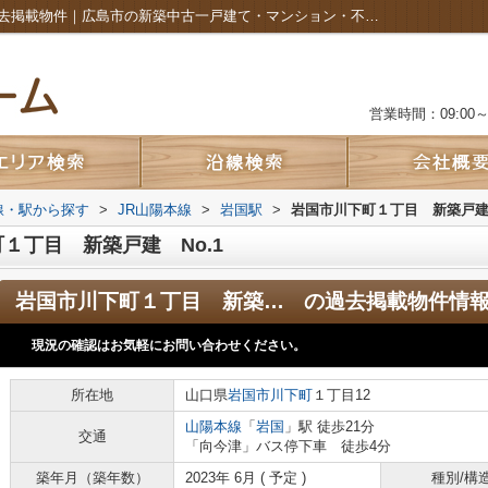
岩国市川下町１丁目 新築戸建 No.1の過去掲載物件｜広島市の新築中古一戸建て・マンション・不動産・土地のことなら株式会社カルムホーム
営業時間：09:00～2
路線・駅から探す
>
JR山陽本線
>
岩国駅
>
岩国市川下町１丁目 新築戸建 
１丁目 新築戸建 No.1
岩国市川下町１丁目 新築戸建 No.1
の過去掲載物件情
現況の確認はお気軽にお問い合わせください。
所在地
山口県
岩国市
川下町
１丁目12
山陽本線
「
岩国
」駅 徒歩21分
交通
「向今津」バス停下車 徒歩4分
築年月（築年数）
2023年 6月 ( 予定 )
種別/構