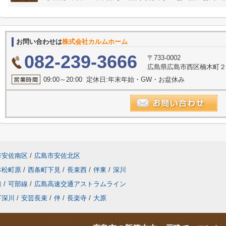
お問い合わせは
株式会社カルムホーム
082-239-3666
〒733-0002
広島県広島市西区楠木町２丁
09:00～20:00 定休日:年末年始・GW・お盆休み
市安佐南区
/
広島市安佐北区
本松町原
/
西条町下見
/
長束西
/
伴東
/
深川
線
/
可部線
/
広島高速交通アストラムライン
下深川
/
安芸長束
/
伴
/
長楽寺
/
大原