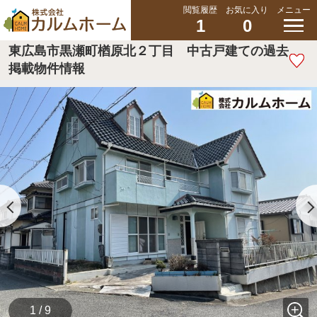
閲覧履歴
お気に入り
メニュー
1
0
東広島市黒瀬町楢原北２丁目 中古戸建ての過去
掲載物件情報
1 / 9