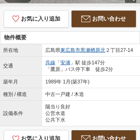
お気に入り追加
お問い合わせ
物件概要
所在地
広島県
東広島市
黒瀬楢原北
２丁目27-14
呉線
「
安浦
」駅 徒歩147分
交通
「鷹原」バス停下車 徒歩2分
築年月
1989年 1月(築37年)
種別 / 構造
中古一戸建 / 木造
陽当り良好
設備条件
公営水道
公共下水
お気に入り追加
お問い合わせ