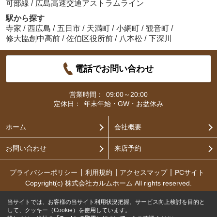
可部線
/
広島高速交通アストラムライン
駅から探す
寺家
/
西広島
/
五日市
/
天満町
/
小網町
/
観音町
/
修大協創中高前
/
佐伯区役所前
/
八本松
/
下深川
電話でお問い合わせ
営業時間：
09:00～20:00
定休日：
年末年始・GW・お盆休み
ホーム
会社概要
お問い合わせ
来店予約
プライバシーポリシー
利用規約
アクセスマップ
PCサイト
Copyright(c) 株式会社カルムホーム All rights reserved.
当サイトでは、お客様の当サイト利用状況把握、サービス向上検討を目的と
して、クッキー（Cookie）を使用しています。