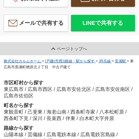
メールで共有する
LINEで共有する
ページトップへ
株式会社カルムホーム
>
(戸建(売買))路線・駅から探す
>
JR呉線
>
安浦駅
>
東
広島市黒瀬町楢原北２丁目 中古戸建て
市区町村から探す
東広島市
/
広島市西区
/
広島市安佐北区
/
広島市安佐南区
/
広島市佐伯区
町名から探す
東観音町
/
己斐東
/
海老山南
/
西条町寺家
/
八本松町原
/
西条町下見
/
深川
/
長束西
/
伴東
/
白木町大字井原
路線から探す
山陽本線
/
芸備線
/
広島電鉄本線
/
広島電鉄宮島線
/