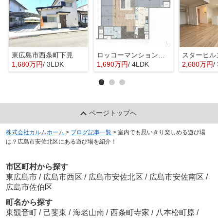
東広島市西条町下見
ロッコーマンション東観音
スターヒル
1,680万円
/ 3LDK
1,690万円
/ 4LDK
2,680万円
/
ページトップへ
株式会社カルムホーム
>
ブログ記事一覧
>
室内でも思いきり楽しめる遊び場
は？広島市安佐北区にある遊び場を紹介！
市区町村から探す
東広島市
/
広島市西区
/
広島市安佐北区
/
広島市安佐南区
/
広島市佐伯区
町名から探す
東観音町
/
己斐東
/
海老山南
/
西条町寺家
/
八本松町原
/