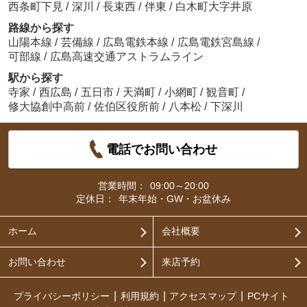
西条町下見
/
深川
/
長束西
/
伴東
/
白木町大字井原
路線から探す
山陽本線
/
芸備線
/
広島電鉄本線
/
広島電鉄宮島線
/
可部線
/
広島高速交通アストラムライン
駅から探す
寺家
/
西広島
/
五日市
/
天満町
/
小網町
/
観音町
/
修大協創中高前
/
佐伯区役所前
/
八本松
/
下深川
電話でお問い合わせ
営業時間：
09:00～20:00
定休日：
年末年始・GW・お盆休み
ホーム
会社概要
お問い合わせ
来店予約
プライバシーポリシー
利用規約
アクセスマップ
PCサイト