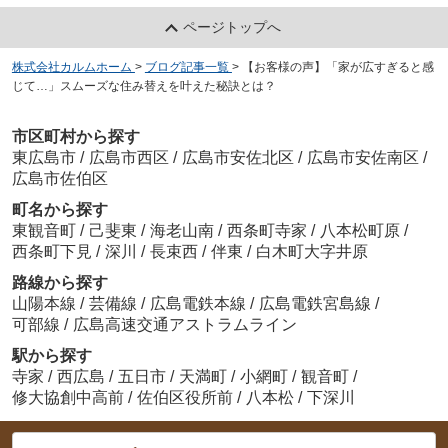
ページトップへ
株式会社カルムホーム
>
ブログ記事一覧
>
【お客様の声】「家が広すぎると感
じて…」スムーズな住み替えを叶えた秘訣とは？
市区町村から探す
東広島市
/
広島市西区
/
広島市安佐北区
/
広島市安佐南区
/
広島市佐伯区
町名から探す
東観音町
/
己斐東
/
海老山南
/
西条町寺家
/
八本松町原
/
西条町下見
/
深川
/
長束西
/
伴東
/
白木町大字井原
路線から探す
山陽本線
/
芸備線
/
広島電鉄本線
/
広島電鉄宮島線
/
可部線
/
広島高速交通アストラムライン
駅から探す
寺家
/
西広島
/
五日市
/
天満町
/
小網町
/
観音町
/
修大協創中高前
/
佐伯区役所前
/
八本松
/
下深川