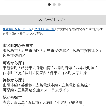
ページトップへ
株式会社カルムホーム
>
ブログ記事一覧
>
注文住宅を建築する際の儀式は必ず
必要？目的と費用について解説
市区町村から探す
東広島市
/
広島市西区
/
広島市安佐北区
/
広島市安佐南区
/
広島市佐伯区
町名から探す
東観音町
/
己斐東
/
海老山南
/
西条町寺家
/
八本松町原
/
西条町下見
/
深川
/
長束西
/
伴東
/
白木町大字井原
路線から探す
山陽本線
/
芸備線
/
広島電鉄本線
/
広島電鉄宮島線
/
可部線
/
広島高速交通アストラムライン
駅から探す
寺家
/
西広島
/
五日市
/
天満町
/
小網町
/
観音町
/