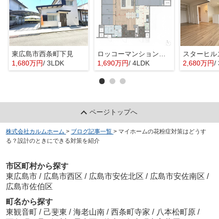
東広島市西条町下見
ロッコーマンション東観音
スターヒル
1,680万円
/ 3LDK
1,690万円
/ 4LDK
2,680万円
/
ページトップへ
株式会社カルムホーム
>
ブログ記事一覧
>
マイホームの花粉症対策はどうす
る？設計のときにできる対策を紹介
市区町村から探す
東広島市
/
広島市西区
/
広島市安佐北区
/
広島市安佐南区
/
広島市佐伯区
町名から探す
東観音町
/
己斐東
/
海老山南
/
西条町寺家
/
八本松町原
/