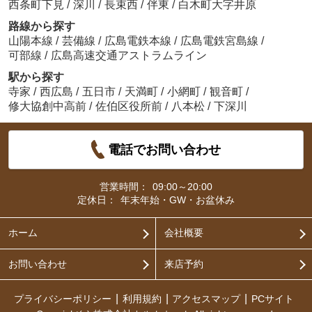
西条町下見
/
深川
/
長束西
/
伴東
/
白木町大字井原
路線から探す
山陽本線
/
芸備線
/
広島電鉄本線
/
広島電鉄宮島線
/
可部線
/
広島高速交通アストラムライン
駅から探す
寺家
/
西広島
/
五日市
/
天満町
/
小網町
/
観音町
/
修大協創中高前
/
佐伯区役所前
/
八本松
/
下深川
電話でお問い合わせ
営業時間：
09:00～20:00
定休日：
年末年始・GW・お盆休み
ホーム
会社概要
お問い合わせ
来店予約
プライバシーポリシー
利用規約
アクセスマップ
PCサイト