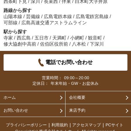
西条町下見
/
深川
/
長束西
/
伴東
/
白木町大字井原
路線から探す
山陽本線
/
芸備線
/
広島電鉄本線
/
広島電鉄宮島線
/
可部線
/
広島高速交通アストラムライン
駅から探す
寺家
/
西広島
/
五日市
/
天満町
/
小網町
/
観音町
/
修大協創中高前
/
佐伯区役所前
/
八本松
/
下深川
電話でお問い合わせ
営業時間：
09:00～20:00
定休日：
年末年始・GW・お盆休み
ホーム
会社概要
お問い合わせ
来店予約
プライバシーポリシー
利用規約
アクセスマップ
PCサイト