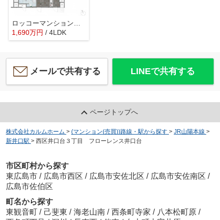
ロッコーマンション東観音
1,690
万
円
/ 4LDK
メールで共有する
LINEで共有する
ページトップへ
株式会社カルムホーム
>
(マンション(売買))路線・駅から探す
>
JR山陽本線
>
新井口駅
>
西区井口台３丁目 フローレンス井口台
市区町村から探す
東広島市
/
広島市西区
/
広島市安佐北区
/
広島市安佐南区
/
広島市佐伯区
町名から探す
東観音町
/
己斐東
/
海老山南
/
西条町寺家
/
八本松町原
/