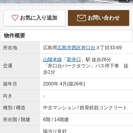
お気に入り追加
お問い合わせ
物件概要
所在地
広島県
広島市西区
井口台
３丁目33-69
山陽本線
「
新井口
」駅 徒歩26分
交通
「井口台パークタウン」バス停下車 徒
歩1分
築年月
2000年 4月(築26年)
向き
-
種別 / 構造
中古マンション / 鉄骨鉄筋コンクリート
所在階 / 階建
6階 / 14階建
陽当り良好