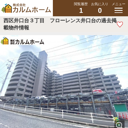
閲覧履歴
お気に入り
メニュー
1
0
西区井口台３丁目 フローレンス井口台の過去掲
載物件情報