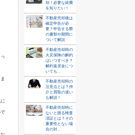
却！必要な経費
を知りたい！
不動産売却後は
確定申告が必
要？申告する際
の書類や期間に
ついて解説
不動産売却時の
火災保険の解約
まっ
はいつすべき？
解約返戻金につ
いても...
りま
不動産売却時の
注意点とは？仲
介と買取の違い
も解説！
流に
不動産売却時に
めで
ないと困る検査
済証とは？その
重要性とない場
合の対...
にな