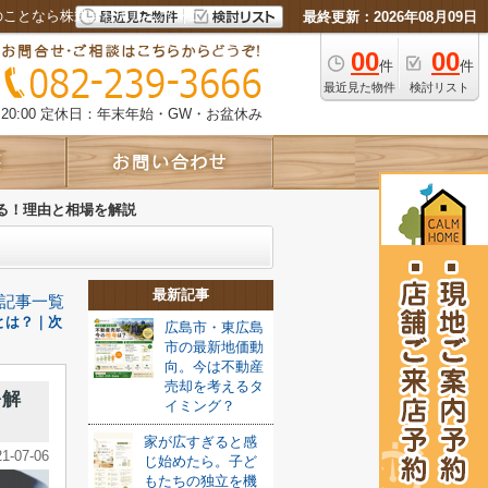
のことなら株式会社カルムホーム
最終更新：2026年08月09日
00
00
件
件
最近見た物件
検討リスト
0:00
定休日：年末年始・GW・お盆休み
る！理由と相場を解説
最新記事
記事一覧
とは？｜次
広島市・東広島
市の最新地価動
向。今は不動産
売却を考えるタ
を解
イミング？
家が広すぎると感
21-07-06
じ始めたら。子ど
もたちの独立を機