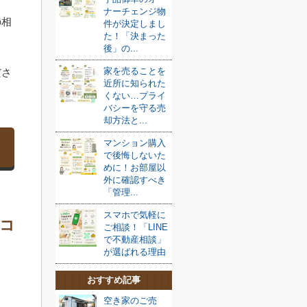
ナーチェンジ物
の相
件が決定しまし
た！「決まった
後」の...
家を売ることを
ださ
近所に知られた
くない…プライ
バシーを守る売
却方法と...
マンション購入
で後悔しないた
めに！お部屋以
外に確認すべき
「管理...
スマホで気軽に
コ
ご相談！「LINE
で不動産相談」
が選ばれる理由
おすすめ記事
空き家のご売