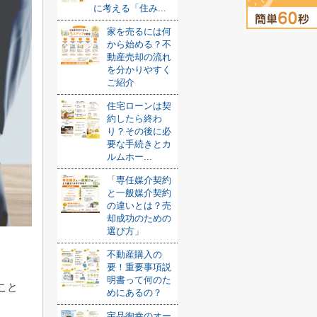
に考える「住み...
家を売るには何
から始める？不
動産売却の流れ
を分かりやすく
ご紹介
住宅ローンは契
約したら終わ
り？その後に必
要な手続きとカ
ルムホー...
「専任媒介契約
と一般媒介契約
の違いとは？売
却成功のための
選び方」
不動産購入の
要！重要事項説
明書って何のた
こと
めにあるの？
宇品御幸のオー