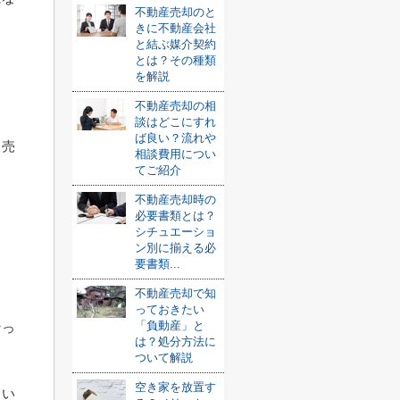
不動産売却のと
きに不動産会社
と結ぶ媒介契約
とは？その種類
を解説
不動産売却の相
談はどこにすれ
ば良い？流れや
と売
相談費用につい
てご紹介
不動産売却時の
。
必要書類とは？
シチュエーショ
ン別に揃える必
要書類...
不動産売却で知
っておきたい
「負動産」と
なっ
は？処分方法に
ついて解説
空き家を放置す
てい