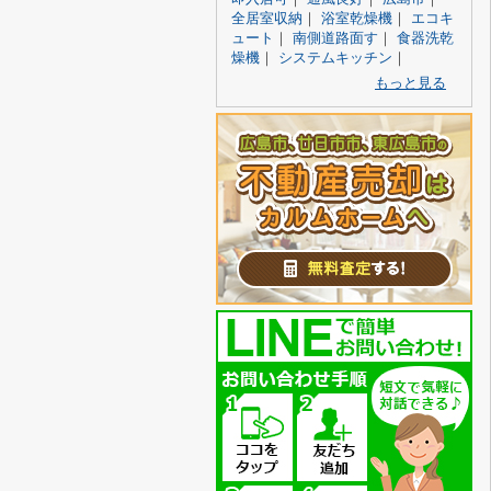
全居室収納
｜
浴室乾燥機
｜
エコキ
ュート
｜
南側道路面す
｜
食器洗乾
燥機
｜
システムキッチン
｜
もっと見る