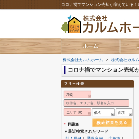
コロナ禍でマンション売却が増えている！
株式会社カルムホーム
>
株式会社カル
コロナ禍でマンション売却
種別
エリア| 駅
価格
面積
-
件該当
▼最近検索されたワード
即入居可
｜
通風良好
｜
広島市
｜