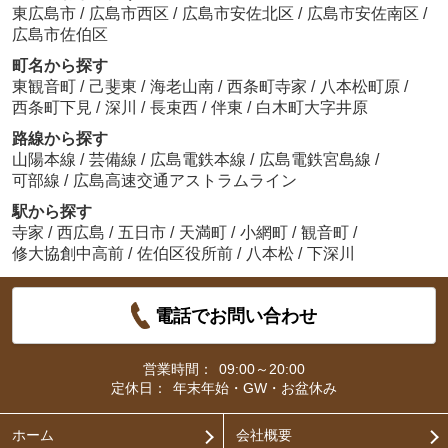
東広島市
/
広島市西区
/
広島市安佐北区
/
広島市安佐南区
/
広島市佐伯区
町名から探す
東観音町
/
己斐東
/
海老山南
/
西条町寺家
/
八本松町原
/
西条町下見
/
深川
/
長束西
/
伴東
/
白木町大字井原
路線から探す
山陽本線
/
芸備線
/
広島電鉄本線
/
広島電鉄宮島線
/
可部線
/
広島高速交通アストラムライン
駅から探す
寺家
/
西広島
/
五日市
/
天満町
/
小網町
/
観音町
/
修大協創中高前
/
佐伯区役所前
/
八本松
/
下深川
電話でお問い合わせ
営業時間：
09:00～20:00
定休日：
年末年始・GW・お盆休み
ホーム
会社概要