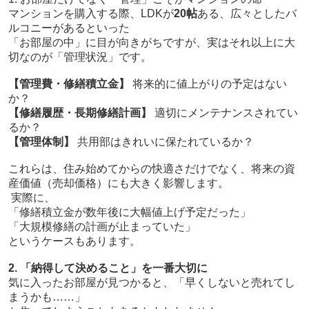
マンションを購入する際、LDKが
20帖
ある、広々としたバ
ルコニーがあるといった
「お部屋の中」に目が向きがちですが、実はそれ以上に大
切なのが「管理状況」です。
【管理費・修繕積立金】
将来的に値上がりの予定はない
か？
【修繕履歴・長期修繕計画】
適切にメンテナンスされてい
るか？
【管理体制】
共用部はきれいに保たれているか？
これらは、住み始めてからの快適さだけでなく、将来の資
産価値（売却価格）にも大きく影響します。
実際に、
「修繕積立金が数年後に大幅値上げ予定だった」
「大規模修繕の計画が止まっていた」
というケースもあります。
2. 「納得して決めること」を一番大切に
気に入ったお部屋が見つかると、「早くしないと売れてし
まうかも……」