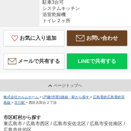
駐車3台可
システムキッチン
浴室乾燥機
トイレ２ヶ所
お気に入り追加
お問い合わせ
メールで共有する
LINEで共有する
ページトップへ
株式会社カルムホーム
>
(戸建(売買))路線・駅から探す
>
広島電鉄広島電鉄宮
島線
>
古江駅
>
西区古田台２丁目
市区町村から探す
東広島市
/
広島市西区
/
広島市安佐北区
/
広島市安佐南区
/
広島市佐伯区