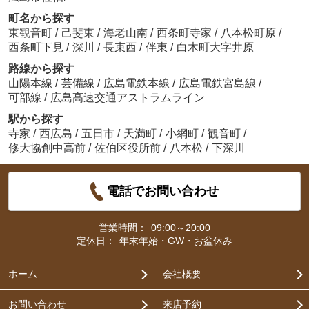
町名から探す
東観音町
/
己斐東
/
海老山南
/
西条町寺家
/
八本松町原
/
西条町下見
/
深川
/
長束西
/
伴東
/
白木町大字井原
路線から探す
山陽本線
/
芸備線
/
広島電鉄本線
/
広島電鉄宮島線
/
可部線
/
広島高速交通アストラムライン
駅から探す
寺家
/
西広島
/
五日市
/
天満町
/
小網町
/
観音町
/
修大協創中高前
/
佐伯区役所前
/
八本松
/
下深川
電話でお問い合わせ
営業時間：
09:00～20:00
定休日：
年末年始・GW・お盆休み
ホーム
会社概要
お問い合わせ
来店予約