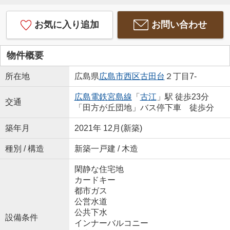
お気に入り追加
お問い合わせ
物件概要
所在地
広島県
広島市西区
古田台
２丁目7-
広島電鉄宮島線
「
古江
」駅 徒歩23分
交通
「田方が丘団地」バス停下車 徒歩分
築年月
2021年 12月(新築)
種別 / 構造
新築一戸建 / 木造
閑静な住宅地
カードキー
都市ガス
公営水道
公共下水
設備条件
インナーバルコニー