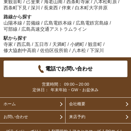
東観音町
/
己斐東
/
海老山南
/
西条町寺家
/
八本松町原
/
西条町下見
/
深川
/
長束西
/
伴東
/
白木町大字井原
路線から探す
山陽本線
/
芸備線
/
広島電鉄本線
/
広島電鉄宮島線
/
可部線
/
広島高速交通アストラムライン
駅から探す
寺家
/
西広島
/
五日市
/
天満町
/
小網町
/
観音町
/
修大協創中高前
/
佐伯区役所前
/
八本松
/
下深川
電話でお問い合わせ
営業時間：
09:00～20:00
定休日：
年末年始・GW・お盆休み
ホーム
会社概要
お問い合わせ
来店予約