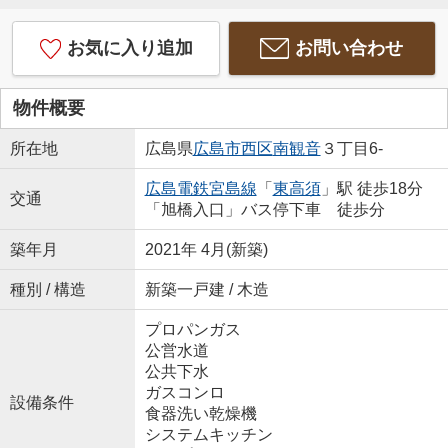
お気に入り追加
お問い合わせ
物件概要
所在地
広島県
広島市西区
南観音
３丁目6-
広島電鉄宮島線
「
東高須
」駅 徒歩18分
交通
「旭橋入口」バス停下車 徒歩分
築年月
2021年 4月(新築)
種別 / 構造
新築一戸建 / 木造
プロパンガス
公営水道
公共下水
ガスコンロ
設備条件
食器洗い乾燥機
システムキッチン