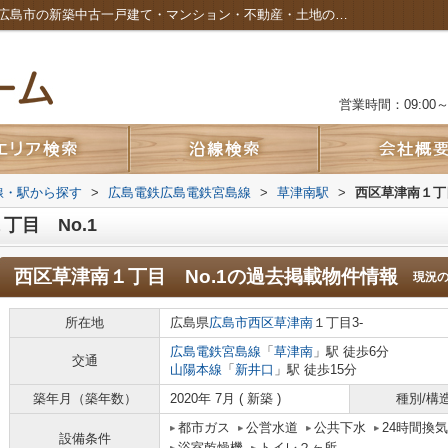
西区草津南１丁目 No.1の過去掲載物件｜広島市の新築中古一戸建て・マンション・不動産・土地のことなら株式会社カルムホーム
営業時間：09:00～2
路線・駅から探す
>
広島電鉄広島電鉄宮島線
>
草津南駅
>
西区草津南１丁目
目 No.1
西区草津南１丁目 No.1
の過去掲載物件情報
現況
所在地
広島県
広島市西区
草津南
１丁目3-
広島電鉄宮島線
「
草津南
」駅 徒歩6分
交通
山陽本線
「
新井口
」駅 徒歩15分
築年月（築年数）
2020年 7月 ( 新築 )
種別/構
都市ガス
公営水道
公共下水
24時間換
設備条件
浴室乾燥機
トイレ２ヶ所