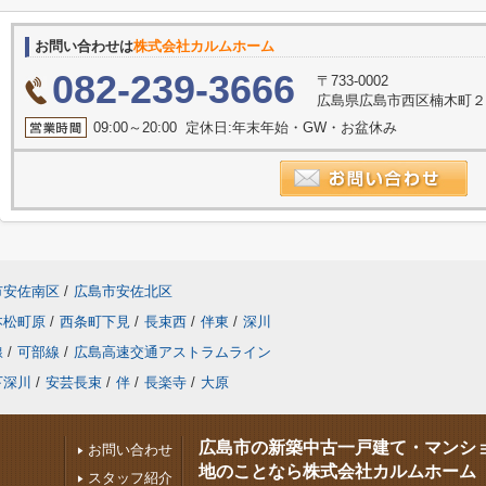
お問い合わせは
株式会社カルムホーム
082-239-3666
〒733-0002
広島県広島市西区楠木町２丁
09:00～20:00 定休日:年末年始・GW・お盆休み
市安佐南区
/
広島市安佐北区
本松町原
/
西条町下見
/
長束西
/
伴東
/
深川
線
/
可部線
/
広島高速交通アストラムライン
下深川
/
安芸長束
/
伴
/
長楽寺
/
大原
広島市の新築中古一戸建て・マンシ
お問い合わせ
地のことなら株式会社カルムホーム
スタッフ紹介