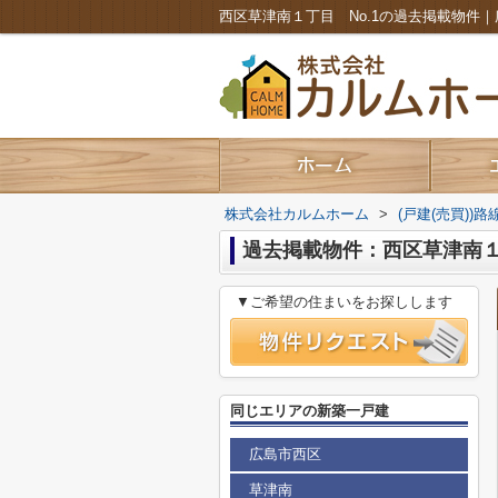
株式会社カルムホーム
>
(戸建(売買))
過去掲載物件：西区草津南１丁
▼ご希望の住まいをお探しします
同じエリアの新築一戸建
広島市西区
草津南