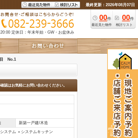
最終更新：2026年08月07日
00
00
件
件
最近見た物件
検討リスト
0:00
定休日：年末年始・GW・お盆休み
 No.1
の確認はお気軽にお問い合わせください。
造
新築一戸建/木造
気システム
システムキッチン