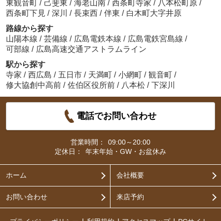
東観音町
/
己斐東
/
海老山南
/
西条町寺家
/
八本松町原
/
西条町下見
/
深川
/
長束西
/
伴東
/
白木町大字井原
路線から探す
山陽本線
/
芸備線
/
広島電鉄本線
/
広島電鉄宮島線
/
可部線
/
広島高速交通アストラムライン
駅から探す
寺家
/
西広島
/
五日市
/
天満町
/
小網町
/
観音町
/
修大協創中高前
/
佐伯区役所前
/
八本松
/
下深川
電話でお問い合わせ
営業時間：
09:00～20:00
定休日：
年末年始・GW・お盆休み
ホーム
会社概要
お問い合わせ
来店予約