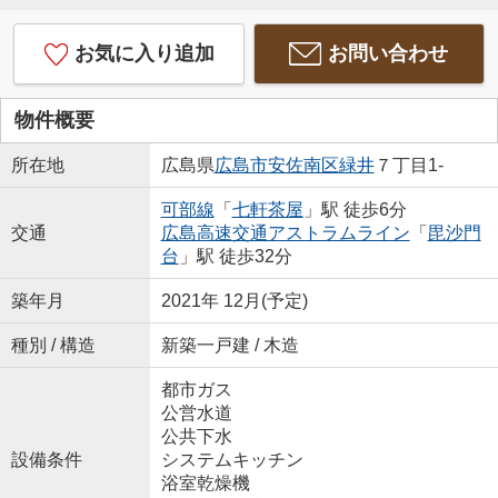
お気に入り追加
お問い合わせ
物件概要
所在地
広島県
広島市安佐南区
緑井
７丁目1-
可部線
「
七軒茶屋
」駅 徒歩6分
交通
広島高速交通アストラムライン
「
毘沙門
台
」駅 徒歩32分
築年月
2021年 12月(予定)
種別 / 構造
新築一戸建 / 木造
都市ガス
公営水道
公共下水
設備条件
システムキッチン
浴室乾燥機