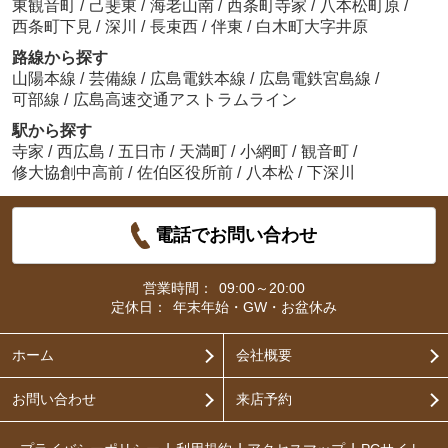
東観音町
/
己斐東
/
海老山南
/
西条町寺家
/
八本松町原
/
西条町下見
/
深川
/
長束西
/
伴東
/
白木町大字井原
路線から探す
山陽本線
/
芸備線
/
広島電鉄本線
/
広島電鉄宮島線
/
可部線
/
広島高速交通アストラムライン
駅から探す
寺家
/
西広島
/
五日市
/
天満町
/
小網町
/
観音町
/
修大協創中高前
/
佐伯区役所前
/
八本松
/
下深川
電話でお問い合わせ
営業時間：
09:00～20:00
定休日：
年末年始・GW・お盆休み
ホーム
会社概要
お問い合わせ
来店予約