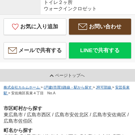
トイレ２ヶ所
ウォークインクロゼット
お気に入り追加
お問い合わせ
メールで共有する
LINEで共有する
ページトップへ
株式会社カルムホーム
>
(戸建(売買))路線・駅から探す
>
JR可部線
>
安芸長束
駅
>
安佐南区長束４丁目 No.A
市区町村から探す
東広島市
/
広島市西区
/
広島市安佐北区
/
広島市安佐南区
/
広島市佐伯区
町名から探す