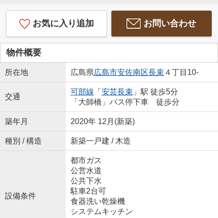
お気に入り追加
お問い合わせ
物件概要
所在地
広島県
広島市安佐南区
長束
４丁目10-
可部線
「
安芸長束
」駅 徒歩5分
交通
「大師橋」バス停下車 徒歩分
築年月
2020年 12月(新築)
種別 / 構造
新築一戸建 / 木造
都市ガス
公営水道
公共下水
駐車2台可
設備条件
食器洗い乾燥機
システムキッチン