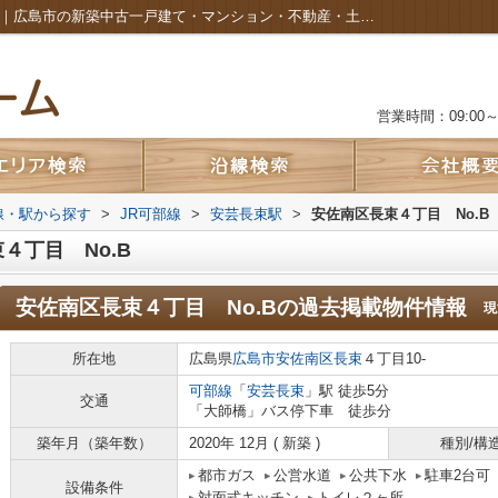
安佐南区長束４丁目 No.Bの過去掲載物件｜広島市の新築中古一戸建て・マンション・不動産・土地のことなら株式会社カルムホーム
営業時間：09:00～2
路線・駅から探す
>
JR可部線
>
安芸長束駅
>
安佐南区長束４丁目 No.B
４丁目 No.B
安佐南区長束４丁目 No.B
の過去掲載物件情報
現
所在地
広島県
広島市安佐南区
長束
４丁目10-
可部線
「
安芸長束
」駅 徒歩5分
交通
「大師橋」バス停下車 徒歩分
築年月（築年数）
2020年 12月 ( 新築 )
種別/構
都市ガス
公営水道
公共下水
駐車2台可
設備条件
対面式キッチン
トイレ２ヶ所