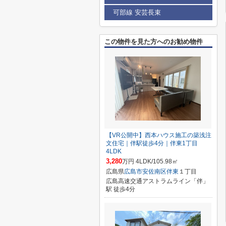
可部線 安芸長束
この物件を見た方へのお勧め物件
【VR公開中】西本ハウス施工の築浅注
文住宅｜伴駅徒歩4分｜伴東1丁目
4LDK
3,280
万円 4LDK/105.98㎡
広島県
広島市安佐南区
伴東
１丁目
広島高速交通アストラムライン「伴」
駅 徒歩4分