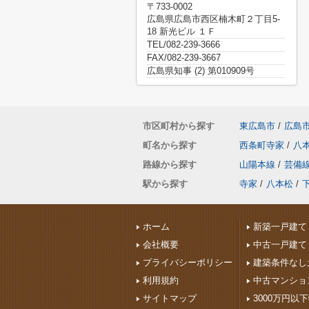
〒733-0002
広島県広島市西区楠木町２丁目5-
18 新光ビル １Ｆ
TEL/082-239-3666
FAX/082-239-3667
広島県知事 (2) 第010909号
市区町村から探す
東広島市
/
広島
町名から探す
西条町寺家
/
八
路線から探す
山陽本線
/
芸備
駅から探す
寺家
/
八本松
/
ホーム
新築一戸建て
会社概要
中古一戸建て
プライバシーポリシー
建築条件なし
利用規約
中古マンショ
サイトマップ
3000万円以