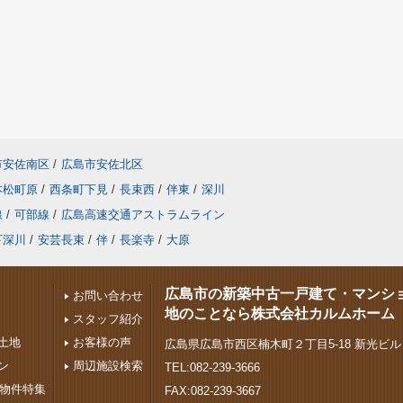
市安佐南区
/
広島市安佐北区
本松町原
/
西条町下見
/
長束西
/
伴東
/
深川
線
/
可部線
/
広島高速交通アストラムライン
下深川
/
安芸長束
/
伴
/
長楽寺
/
大原
広島市の新築中古一戸建て・マンシ
お問い合わせ
地のことなら株式会社カルムホーム
スタッフ紹介
土地
お客様の声
広島県広島市西区楠木町２丁目5-18 新光ビル
ン
周辺施設検索
TEL:082-239-3666
下物件特集
FAX:082-239-3667