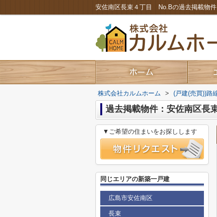
株式会社カルムホーム
>
(戸建(売買))
過去掲載物件：安佐南区長束
▼ご希望の住まいをお探しします
同じエリアの新築一戸建
広島市安佐南区
長束