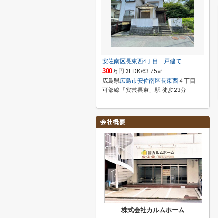
安佐南区長束西4丁目 戸建て
300
万円 3LDK/63.75㎡
広島県
広島市安佐南区
長束西
４丁目
可部線「安芸長束」駅 徒歩23分
株式会社カルムホーム