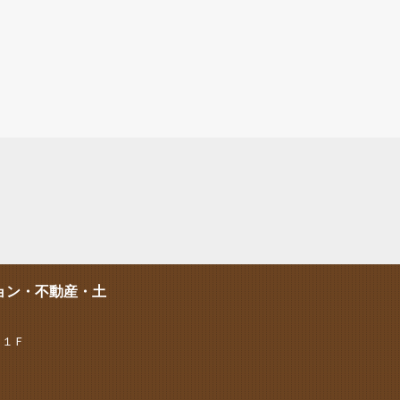
ョン・不動産・土
 １Ｆ