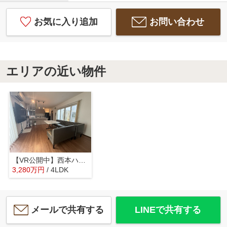
お気に入り追加
お問い合わせ
エリアの近い物件
【VR公開中】西本ハウス施工の築浅注文住宅｜伴駅徒歩4分｜伴東1丁目4LDK
3,280
万
円
/ 4LDK
メールで共有する
LINEで共有する