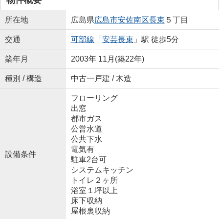
所在地
広島県
広島市安佐南区
長束
５丁目
交通
可部線
「
安芸長束
」駅 徒歩5分
築年月
2003年 11月(築22年)
種別 / 構造
中古一戸建 / 木造
フローリング
出窓
都市ガス
公営水道
公共下水
電気有
設備条件
駐車2台可
システムキッチン
トイレ２ヶ所
浴室１坪以上
床下収納
屋根裏収納