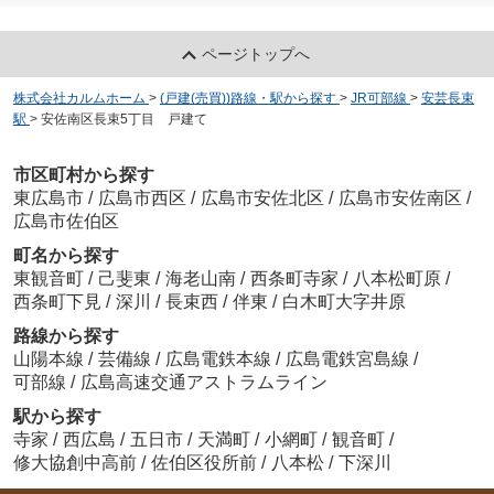
ページトップへ
株式会社カルムホーム
>
(戸建(売買))路線・駅から探す
>
JR可部線
>
安芸長束
駅
>
安佐南区長束5丁目 戸建て
市区町村から探す
東広島市
/
広島市西区
/
広島市安佐北区
/
広島市安佐南区
/
広島市佐伯区
町名から探す
東観音町
/
己斐東
/
海老山南
/
西条町寺家
/
八本松町原
/
西条町下見
/
深川
/
長束西
/
伴東
/
白木町大字井原
路線から探す
山陽本線
/
芸備線
/
広島電鉄本線
/
広島電鉄宮島線
/
可部線
/
広島高速交通アストラムライン
駅から探す
寺家
/
西広島
/
五日市
/
天満町
/
小網町
/
観音町
/
修大協創中高前
/
佐伯区役所前
/
八本松
/
下深川