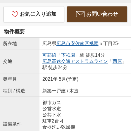
お気に入り追加
お問い合わせ
物件概要
所在地
広島県
広島市安佐南区
祇園
５丁目25-
可部線
「
下祇園
」駅 徒歩14分
交通
広島高速交通アストラムライン
「
西原
」
駅 徒歩24分
築年月
2021年 5月(予定)
種別 / 構造
新築一戸建 / 木造
都市ガス
公営水道
公共下水
駐車2台可
設備条件
食器洗い乾燥機