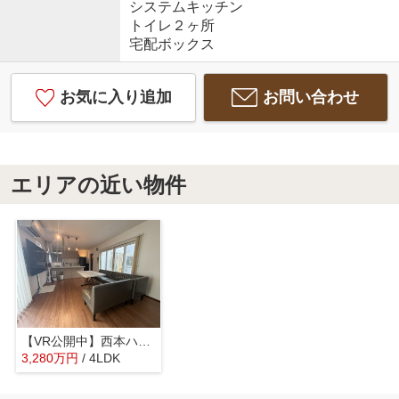
システムキッチン
トイレ２ヶ所
宅配ボックス
お気に入り追加
お問い合わせ
エリアの近い物件
【VR公開中】西本ハウス施工の築浅注文住宅｜伴駅徒歩4分｜伴東1丁目4LDK
3,280
万
円
/ 4LDK