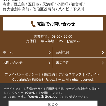
寺家
/
西広島
/
五日市
/
天満町
/
小網町
/
観音町
/
修大協創中高前
/
佐伯区役所前
/
八本松
/
下深川
電話でお問い合わせ
営業時間：
09:00～20:00
定休日：
年末年始・GW・お盆休み
ホーム
会社概要
お問い合わせ
来店予約
プライバシーポリシー
利用規約
アクセスマップ
PCサイト
Copyright(c) 株式会社カルムホーム All rights reserved.
当サイトでは、お客様の当サイト利用状況把握、サービス向上検討を目的と
して、クッキー（Cookie）を使用しています。
詳しくは、当社の
「Cookieの取扱いについて」
をご確認ください。
閉じる