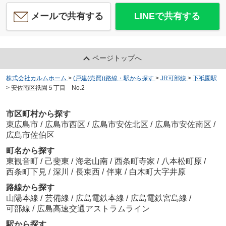
メールで共有する
LINEで共有する
ページトップへ
株式会社カルムホーム
>
(戸建(売買))路線・駅から探す
>
JR可部線
>
下祇園駅
>
安佐南区祇園５丁目 No.2
市区町村から探す
東広島市
/
広島市西区
/
広島市安佐北区
/
広島市安佐南区
/
広島市佐伯区
町名から探す
東観音町
/
己斐東
/
海老山南
/
西条町寺家
/
八本松町原
/
西条町下見
/
深川
/
長束西
/
伴東
/
白木町大字井原
路線から探す
山陽本線
/
芸備線
/
広島電鉄本線
/
広島電鉄宮島線
/
可部線
/
広島高速交通アストラムライン
駅から探す