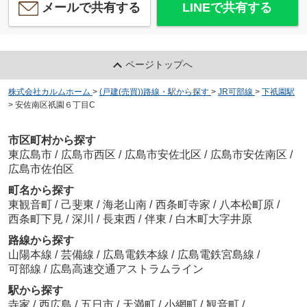
メールで共有する
LINEで共有する
ページトップへ
株式会社カルムホーム
>
(戸建(売買))路線・駅から探す
>
JR可部線
>
下祇園駅
>
安佐南区祇園６丁目C
市区町村から探す
東広島市
/
広島市西区
/
広島市安佐北区
/
広島市安佐南区
/
広島市佐伯区
町名から探す
東観音町
/
己斐東
/
海老山南
/
西条町寺家
/
八本松町原
/
西条町下見
/
深川
/
長束西
/
伴東
/
白木町大字井原
路線から探す
山陽本線
/
芸備線
/
広島電鉄本線
/
広島電鉄宮島線
/
可部線
/
広島高速交通アストラムライン
駅から探す
寺家
/
西広島
/
五日市
/
天満町
/
小網町
/
観音町
/