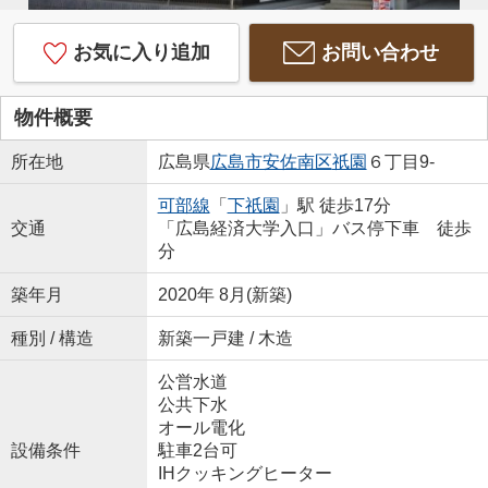
お気に入り追加
お問い合わせ
物件概要
所在地
広島県
広島市安佐南区
祇園
６丁目9-
可部線
「
下祇園
」駅 徒歩17分
交通
「広島経済大学入口」バス停下車 徒歩
分
築年月
2020年 8月(新築)
種別 / 構造
新築一戸建 / 木造
公営水道
公共下水
オール電化
設備条件
駐車2台可
IHクッキングヒーター