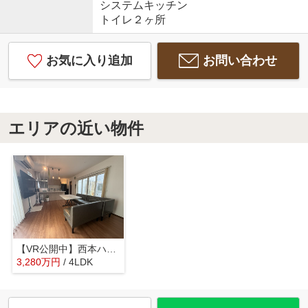
システムキッチン
トイレ２ヶ所
お気に入り追加
お問い合わせ
エリアの近い物件
【VR公開中】西本ハウス施工の築浅注文住宅｜伴駅徒歩4分｜伴東1丁目4LDK
3,280
万
円
/ 4LDK