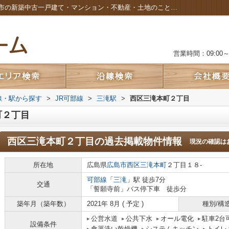
西区三滝本町２丁目の過去掲載物件｜広島市の新築中古一戸建て・マンション・不動産・土地のことなら株式会社カルムホーム
営業時間：09:00～2
路線・駅から探す
>
JR可部線
>
三滝駅
>
西区三滝本町２丁目
町２丁目
西区三滝本町２丁目
の過去掲載物件情報
現況の確認は
所在地
広島県
広島市西区
三滝本町
２丁目１８-
可部線
「
三滝
」駅 徒歩7分
交通
「誓願寺前」バス停下車 徒歩分
築年月（築年数）
2021年 8月 ( 予定 )
種別/構
公営水道
公共下水
オール電化
駐車2台
設備条件
食器洗い乾燥機
システムキッチン
トイレ