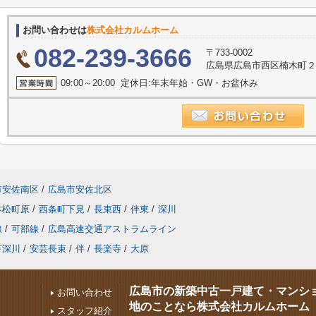
お問い合わせは
株式会社カルムホーム
082-239-3666
〒733-0002
広島県広島市西区楠木町２丁
09:00～20:00 定休日:年末年始・GW・お盆休み
市安佐南区
/
広島市安佐北区
本松町原
/
西条町下見
/
長束西
/
伴東
/
深川
線
/
可部線
/
広島高速交通アストラムライン
下深川
/
安芸長束
/
伴
/
長楽寺
/
大原
広島市の新築中古一戸建て・マンシ
お問い合わせ
地のことなら株式会社カルムホーム
スタッフ紹介