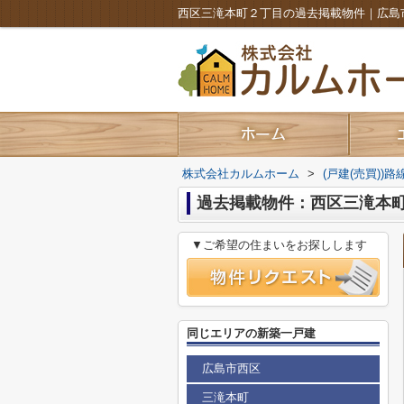
株式会社カルムホーム
>
(戸建(売買))
過去掲載物件：西区三滝本
▼ご希望の住まいをお探しします
同じエリアの新築一戸建
広島市西区
三滝本町