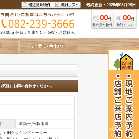
最終更新：2026年08月08日
00
00
件
件
最近見た物件
検討リスト
0:00
定休日：年末年始・GW・お盆休み
お気軽にお問い合わせください。
造
新築一戸建/木造
可
IHクッキングヒーター
２ヶ所
ウォークインクロゼット