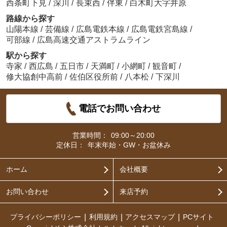
西条町下見
/
深川
/
長束西
/
伴東
/
白木町大字井原
路線から探す
山陽本線
/
芸備線
/
広島電鉄本線
/
広島電鉄宮島線
/
可部線
/
広島高速交通アストラムライン
駅から探す
寺家
/
西広島
/
五日市
/
天満町
/
小網町
/
観音町
/
修大協創中高前
/
佐伯区役所前
/
八本松
/
下深川
電話でお問い合わせ
営業時間：
09:00～20:00
定休日：
年末年始・GW・お盆休み
ホーム
会社概要
お問い合わせ
来店予約
プライバシーポリシー
利用規約
アクセスマップ
PCサイト