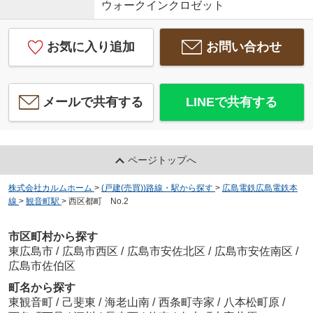
ウォークインクロゼット
お気に入り追加
お問い合わせ
メールで共有する
LINEで共有する
ページトップへ
株式会社カルムホーム
>
(戸建(売買))路線・駅から探す
>
広島電鉄広島電鉄本
線
>
観音町駅
>
西区都町 No.2
市区町村から探す
東広島市
/
広島市西区
/
広島市安佐北区
/
広島市安佐南区
/
広島市佐伯区
町名から探す
東観音町
/
己斐東
/
海老山南
/
西条町寺家
/
八本松町原
/