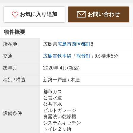
お気に入り追加
お問い合わせ
物件概要
所在地
広島県
広島市西区
都町
8
交通
広島電鉄本線
「
観音町
」駅 徒歩5分
築年月
2020年 4月(新築)
種別 / 構造
新築一戸建 / 木造
都市ガス
公営水道
公共下水
ビルトガレージ
設備条件
食器洗い乾燥機
システムキッチン
トイレ２ヶ所