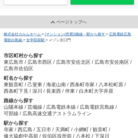
ページトップへ
株式会社カルムホーム
>
(マンション(売買))路線・駅から探す
>
広島電鉄広島
電鉄白島線
>
女学院前駅
>
メゾン京口門
市区町村から探す
東広島市
/
広島市西区
/
広島市安佐北区
/
広島市安佐南区
/
広島市佐伯区
町名から探す
東観音町
/
己斐東
/
海老山南
/
西条町寺家
/
八本松町原
/
西条町下見
/
深川
/
長束西
/
伴東
/
白木町大字井原
路線から探す
山陽本線
/
芸備線
/
広島電鉄本線
/
広島電鉄宮島線
/
可部線
/
広島高速交通アストラムライン
駅から探す
寺家
/
西広島
/
五日市
/
天満町
/
小網町
/
観音町
/
修大協創中高前
/
佐伯区役所前
/
八本松
/
下深川