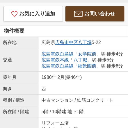
お気に入り追加
お問い合わせ
物件概要
所在地
広島県
広島市中区
八丁堀
5-22
広島電鉄白島線
「
女学院前
」駅 徒歩4分
交通
広島電鉄本線
「
八丁堀
」駅 徒歩5分
広島電鉄白島線
「
縮景園前
」駅 徒歩6分
築年月
1980年 2月(築46年)
向き
西
種別 / 構造
中古マンション / 鉄筋コンクリート
所在階 / 階建
5階 / 10階建 地下1階
リフォーム済