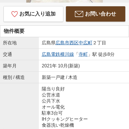
お気に入り追加
お問い合わせ
物件概要
所在地
広島県
広島市西区
中広町
２丁目
交通
広島電鉄横川線
「
寺町
」駅 徒歩8分
築年月
2021年 10月(新築)
種別 / 構造
新築一戸建 / 木造
陽当り良好
公営水道
公共下水
オール電化
駐車3台可
IHクッキングヒーター
食器洗い乾燥機