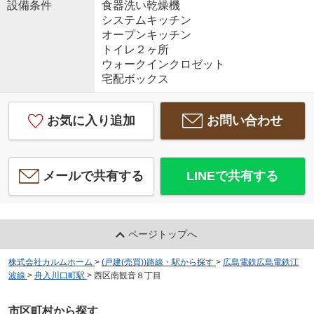
設備条件
食器洗い乾燥機
システムキッチン
オープンキッチン
トイレ２ヶ所
ウォークインクロゼット
宅配ボックス
お気に入り追加
お問い合わせ
メールで共有する
LINEで共有する
ページトップへ
株式会社カルムホーム
>
(戸建(売買))路線・駅から探す
>
広島電鉄広島電鉄江
波線
>
舟入川口町駅
>
西区南観音８丁目
市区町村から探す