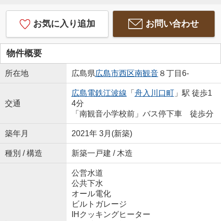
お気に入り追加
お問い合わせ
物件概要
所在地
広島県
広島市西区
南観音
８丁目6-
広島電鉄江波線
「
舟入川口町
」駅 徒歩1
交通
4分
「南観音小学校前」バス停下車 徒歩分
築年月
2021年 3月(新築)
種別 / 構造
新築一戸建 / 木造
公営水道
公共下水
オール電化
ビルトガレージ
IHクッキングヒーター