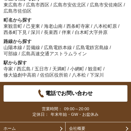
東広島市
/
広島市西区
/
広島市安佐北区
/
広島市安佐南区
/
広島市佐伯区
町名から探す
東観音町
/
己斐東
/
海老山南
/
西条町寺家
/
八本松町原
/
西条町下見
/
深川
/
長束西
/
伴東
/
白木町大字井原
路線から探す
山陽本線
/
芸備線
/
広島電鉄本線
/
広島電鉄宮島線
/
可部線
/
広島高速交通アストラムライン
駅から探す
寺家
/
西広島
/
五日市
/
天満町
/
小網町
/
観音町
/
修大協創中高前
/
佐伯区役所前
/
八本松
/
下深川
電話でお問い合わせ
営業時間：
09:00～20:00
定休日：
年末年始・GW・お盆休み
ホーム
会社概要