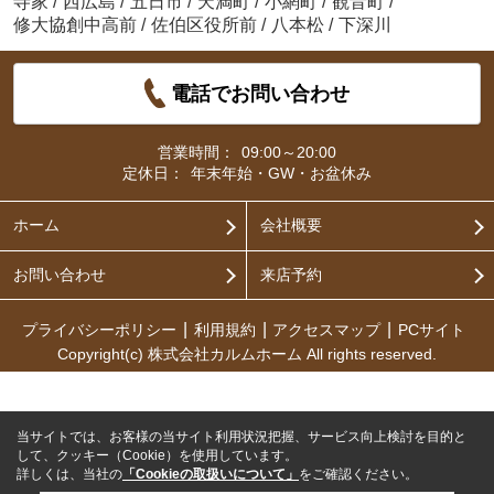
寺家
/
西広島
/
五日市
/
天満町
/
小網町
/
観音町
/
修大協創中高前
/
佐伯区役所前
/
八本松
/
下深川
電話でお問い合わせ
営業時間：
09:00～20:00
定休日：
年末年始・GW・お盆休み
ホーム
会社概要
お問い合わせ
来店予約
プライバシーポリシー
利用規約
アクセスマップ
PCサイト
Copyright(c) 株式会社カルムホーム All rights reserved.
当サイトでは、お客様の当サイト利用状況把握、サービス向上検討を目的と
して、クッキー（Cookie）を使用しています。
詳しくは、当社の
「Cookieの取扱いについて」
をご確認ください。