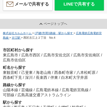
メールで共有する
LINEで共有する
ページトップへ
株式会社カルムホーム
>
(戸建(売買))路線・駅から探す
>
広島電鉄広島電鉄宮
島線
>
古江駅
>
西区古江上２丁目 No.4
市区町村から探す
東広島市
/
広島市西区
/
広島市安佐北区
/
広島市安佐南区
/
広島市佐伯区
町名から探す
東観音町
/
己斐東
/
海老山南
/
西条町寺家
/
八本松町原
/
西条町下見
/
深川
/
長束西
/
伴東
/
白木町大字井原
路線から探す
山陽本線
/
芸備線
/
広島電鉄本線
/
広島電鉄宮島線
/
可部線
/
広島高速交通アストラムライン
駅から探す